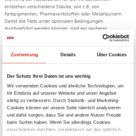
entstehen verschiedene Stäube, wie z.B. von
Farbpigmenten, Phar­ma­wirk­stof­fen oder Metallpulvern.
Damit die Tests unter optimalen Bedingungen
durchgeführt werden können, sind ein sauberes
Arbeitsumfeld, reine Luft und ATEX-Kon­for­mi­tät
unabdingbar.
Zustimmung
Details
Über Cookies
Das Fachmagazin für die produzierende Industrie, “MM
Maschinenmarkt“ berichtete mit einer
An­wen­der-Re­por­ta­
ge
jüngst ausführlich über das Projekt. Darin wird der
Der Schutz Ihrer Daten ist uns wichtig
eingesetzte modulare Entstauber
DUSTOMAT DRY
und
Wir verwenden Cookies und ähnliche Technologien, um
dessen Funktionsweise ausführlich vorgestellt. Im
Ihr Erlebnis auf unserer Website und unser Angebot
nachfolgenden Video nehmen wir Sie mit ins BHS-Test
stetig zu verbessern. Durch Statistik- und Marketing-
Center, wo der neue DUSTOMAT DRY für saubere
Cookies können wir unsere Seite nämlich analysieren
Arbeitsplätze sorgt.
und dafür sorgen, dass Sie und andere Nutzer Freude
beim Surfen haben. Wenn Sie allerdings Cookies
einschränken möchten, respektieren wir das natürlich