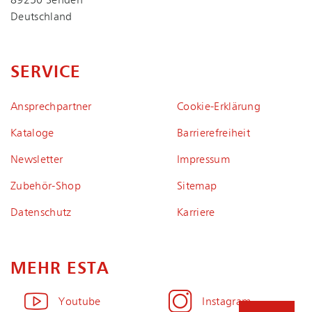
89250 Senden
Deutschland
SERVICE
Ansprechpartner
Coo­kie-Er­klä­rung
Kataloge
Bar­rie­re­frei­heit
Newsletter
Impressum
Zubehör-Shop
Sitemap
Datenschutz
Karriere
MEHR ESTA
Youtube
Instagram