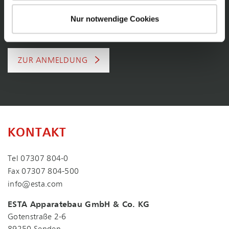
ESTA NEWSLETTER
Nur notwendige Cookies
AKTUELLE INFOS & EXKLUSIVE VORTEILE
ZUR ANMELDUNG
KONTAKT
Tel
07307 804-0
Fax 07307 804-500
info@esta.com
ESTA Apparatebau GmbH & Co. KG
Gotenstraße 2-6