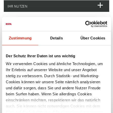
IHR NUTZEN
BESONDERHEITEN
Zustimmung
Details
Über Cookies
SON­DER­AUS­FÜH­RUN­GEN
MANUELLE STAN­DARD­FIL­TER­AB­REI­NI­GUNG
Der Schutz Ihrer Daten ist uns wichtig
Wir verwenden Cookies und ähnliche Technologien, um
Ihr Erlebnis auf unserer Website und unser Angebot
WARTUNG & ERSATZTEILE
stetig zu verbessern. Durch Statistik- und Marketing-
Cookies können wir unsere Seite nämlich analysieren
und dafür sorgen, dass Sie und andere Nutzer Freude
beim Surfen haben. Wenn Sie allerdings Cookies
einschränken möchten, respektieren wir das natürlich
DOWNLOADS & DATEN SRF K-
auch. Sie können nicht notwendigen Cookies mit dem
SERIE
Klick auf die Schaltfläche „Alle akzeptieren“ zustimmen