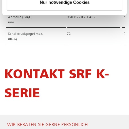
Nennleistung
Nennleistung
1,3
2,
Nur notwendige Cookies
kW
kW
Abmaße (L/B/H)
Abmaße (L/B/H)
950 x 770 x 1.402
95
mm
mm
Schalldruckpegel max.
Schalldruckpegel max.
72
74
dB(A)
dB(A)
KONTAKT SRF K-
SERIE
WIR BERATEN SIE GERNE PERSÖNLICH