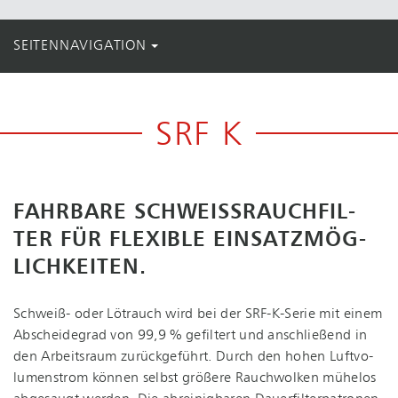
SEITENNAVIGATION
SRF K
FAHRBARE SCHWEI­SSRAUCH­FIL­T
ER FÜR FLEXIBLE EIN­SATZ­MÖG­L
ICH­KEI­TEN.
Schweiß- oder Lötrauch wird bei der SRF-K-Serie mit einem
Abscheidegrad von 99,9 % gefiltert und anschließend in
den Arbeitsraum zurückgeführt. Durch den hohen Luft­vo­
lu­men­strom können selbst größere Rauchwolken mühelos