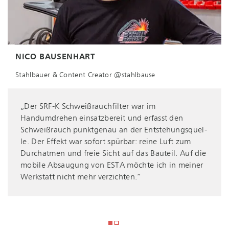
NICO BAUSENHART
Stahlbauer & Content Creator @stahlbause
CHRISTOPHER RICHTER
Kaufmännischer Leiter und Prokurist der Dr.-Ing. Ulrich
Esterer GmbH & Co. Fahrzeugbauten und Anlagen KG
„Der SRF-K Schwei­ßrauch­fil­ter war im
Handumdrehen einsatzbereit und erfasst den
Schweißrauch punktgenau an der Ent­ste­hungs­quel­
„Optimale Ar­beits­be­din­gun­gen und ein
le. Der Effekt war sofort spürbar: reine Luft zum
bestmöglicher Ge­sund­heits­schutz haben für uns
Durchatmen und freie Sicht auf das Bauteil. Auf die
oberste Priorität.
mobile Absaugung von ESTA möchte ich in meiner
Mit dem ESTA-Konzept aus Punktabsaugung und
Werkstatt nicht mehr verzichten.“
Hallenlüftung gehen wir auf Nummer sicher.“