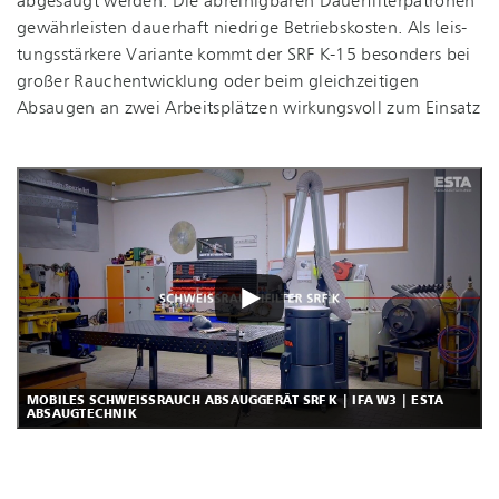
abgesaugt werden. Die abreinigbaren Dau­er­fil­ter­pa­tro­nen
gewährleisten dauerhaft niedrige Betriebskosten. Als leis­
tungs­stär­ke­re Variante kommt der SRF K-15 besonders bei
großer Rauch­ent­wick­lung oder beim gleichzeitigen
Absaugen an zwei Arbeitsplätzen wirkungsvoll zum Einsatz
MOBILES SCHWEISSRAUCH ABSAUGGERÄT SRF K | IFA W3 | ESTA A
BSAUGTECHNIK