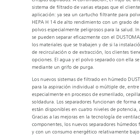
chispas aspirados. A continuación, el flujo de air
sistema de filtrado de varias etapas que el clien
aplicación: ya sea un cartucho filtrante para polv
HEPA H 14 de alto rendimiento con un grado de
polvos especialmente peligrosos para la salud. I
se pueden separar eficazmente con el DUSTOM
los materiales que se trabajen y de si la instala
de recirculación o de extracción, los clientes tie
opciones. El agua y el polvo separado con ella s
mediante un grifo de purga.
Los nuevos sistemas de filtrado en húmedo D
para la aspiración individual o múltiple de, entre
especialmente en procesos de esmerilado, cepill
soldadura. Los separadores funcionan de forma e
están disponibles en cuatro niveles de potencia,
Gracias a las mejoras en la tecnología de ventila
componentes, los nuevos separadores húmedos 
y con un consumo energético relativamente bajo