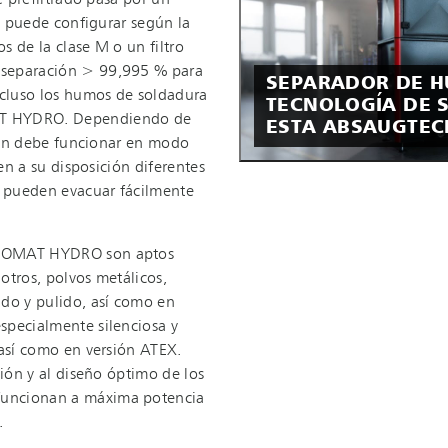
e prefiltrado pasa por un
te puede configurar según la
os de la clase M o un filtro
 separación > 99,995 % para
SEPARADOR DE 
ncluso los humos de soldadura
TECNOLOGÍA DE 
AT HYDRO. Dependiendo de
ESTA ABSAUGTEC
ción debe funcionar en modo
nen a su disposición diferentes
e pueden evacuar fácilmente
USTOMAT HYDRO son aptos
 otros, polvos metálicos,
ado y pulido, así como en
specialmente silenciosa y
 así como en versión ATEX.
ción y al diseño óptimo de los
funcionan a máxima potencia
.