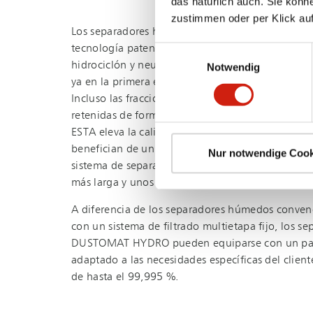
das natürlich auch. Sie könn
zustimmen oder per Klick auf
Los separadores húmedos de la serie DUSTOMA
tecnología patentada de separación por agua: el
Einwilligungsauswahl
hidrociclón y neutraliza casi por completo las chi
Notwendig
ya en la primera etapa de filtrado, con un grado
Incluso las fracciones de partículas más pequeñ
retenidas de forma segura en la cámara de vórti
ESTA eleva la calidad de la preseparación a un nu
benefician de un efecto significativo: se protegen
Nur notwendige Cook
sistema de separación en seco posterior, lo que p
más larga y unos costes de mantenimiento reduc
A diferencia de los separadores húmedos convenc
con un sistema de filtrado multietapa fijo, los 
DUSTOMAT HYDRO pueden equiparse con un paqu
adaptado a las necesidades específicas del clien
de hasta el 99,995 %.