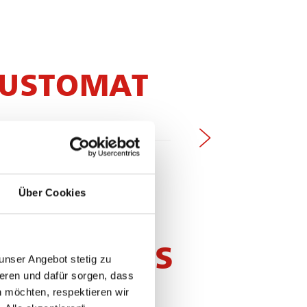
DUSTOMAT
Über Cookies
PARADORES
unser Angebot stetig zu
eren und dafür sorgen, dass
 möchten, respektieren wir