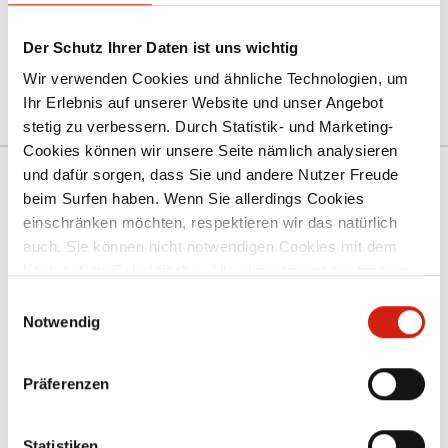
От кон­суль­ти­ро­ва­ния, проектирования и
производства до сборки и сдачи в эксплуатацию —
Der Schutz Ihrer Daten ist uns wichtig
мы всегда рядом и готовы помочь.
Wir verwenden Cookies und ähnliche Technologien, um
Ihr Erlebnis auf unserer Website und unser Angebot
stetig zu verbessern. Durch Statistik- und Marketing-
Cookies können wir unsere Seite nämlich analysieren
und dafür sorgen, dass Sie und andere Nutzer Freude
ИНФОРМАЦИОННЫЙ
beim Surfen haben. Wenn Sie allerdings Cookies
БЮЛЛЕТЕНЬ
einschränken möchten, respektieren wir das natürlich
auch. Sie können nicht notwendigen Cookies mit dem
АКТУАЛЬНАЯ ИНФОРМАЦИЯ И ЭКСКЛЮЗИВНЫЕ
Klick auf die Schaltfläche „Alle akzeptieren“ zustimmen
ПРЕДЛОЖЕНИЯ
oder per Klick auf „Einstellungen“ einzelne Cookies oder
Einwilligungsauswahl
alle Cookies auswählen.
Notwendig
Präferenzen
ЗУР АНМЕЛЬДУНГ
Statistiken