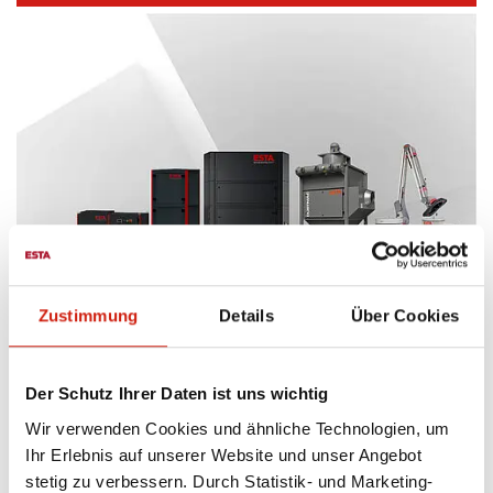
Zustimmung
Details
Über Cookies
IZDELKI ESTA
PREGLED IZDELKOV
Der Schutz Ihrer Daten ist uns wichtig
Wir verwenden Cookies und ähnliche Technologien, um
SVETOVNE STORITVE
Ihr Erlebnis auf unserer Website und unser Angebot
Z veseljem odgovarjamo na vaša vprašanja in vam
stetig zu verbessern. Durch Statistik- und Marketing-
ponujamo strokovne nasvete na področju sistemov