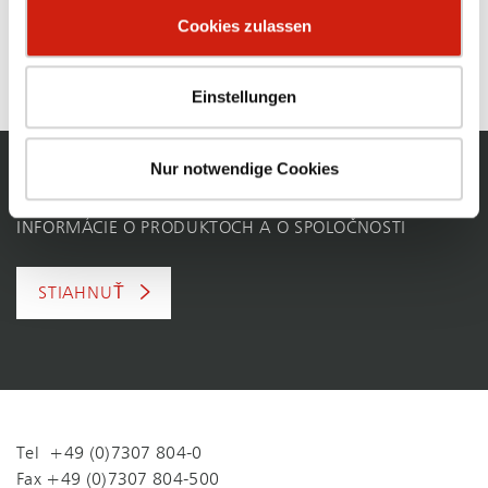
s množstvom rôznych filtračných technológií a na mieru
Cookies zulassen
šitých odsávacích riešení na priemyselné a obchodné
účely. Každá aplikácia má svoje špecifické požiadavky.
Einstellungen
Nur notwendige Cookies
KATALÓGY ESTA
INFORMÁCIE O PRODUKTOCH A O SPOLOČNOSTI
STIAHNUŤ
Tel +49 (0)7307 804-0
Fax +49 (0)7307 804-500