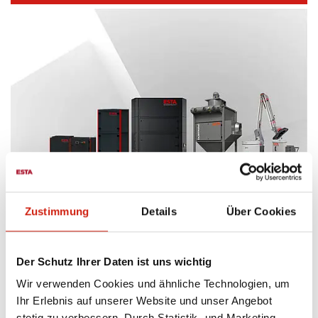
Zustimmung
Details
Über Cookies
ESTA PRODUKTY
PREHĽAD PRODUKTY
Der Schutz Ihrer Daten ist uns wichtig
CELOSVETOVÉ SLUŽBY
Wir verwenden Cookies und ähnliche Technologien, um
Radi odpovieme na všetky Vaše otázky a poskytneme
Ihr Erlebnis auf unserer Website und unser Angebot
Vám odborné poradenstvo v oblasti odsávacích
stetig zu verbessern. Durch Statistik- und Marketing-