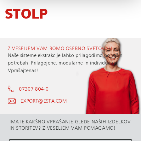
STOLP
Z VESELJEM VAM BOMO OSEBNO SVETOVALI.
Naše sisteme ekstrakcije lahko prilagodimo po vaših
potrebah. Prilagojene, modularne in individualne.
Vprašajtenas!
07307 804-0
EXPORT@ESTA.COM
IMATE KAKŠNO VPRAŠANJE GLEDE NAŠIH IZDELKOV
IN STORITEV? Z VESELJEM VAM POMAGAMO!