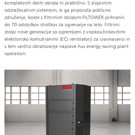
kompleksnih delih obrata ni praktično. S slojevitim
odzračevalnim sistemom, ki ga priporoča poklicno
združenje, boste s filtrirnim stolpom FILTOWER prihranili
do 70 odstotkov stroškov za ogrevanje na leto. Filtrirni
stolpi nove generacije so opremljeni z vi­so­ko­u­čin­ko­vi­ti­mi
elektronsko komutiranimi (EC) ventilatorji za uravnavano in
s tem varčno obratovanje naprave.​hus energy-saving plant
operation.