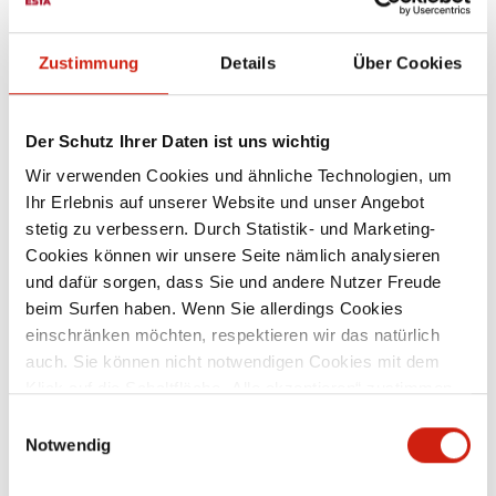
Zustimmung
Details
Über Cookies
Filtrirni stolpi serije eco+ skrbijo za čist zrak v halah,
odlikuje pa jih tudi zelo energijsko varčno obratovanje. To
Der Schutz Ihrer Daten ist uns wichtig
omogoča novi krmilnik ESTA EasyControl v kombinaciji s
Wir verwenden Cookies und ähnliche Technologien, um
prefinjeno senzorsko tehniko in z uporabo frekvenčnih
Ihr Erlebnis auf unserer Website und unser Angebot
pretvornikov.
stetig zu verbessern. Durch Statistik- und Marketing-
Cookies können wir unsere Seite nämlich analysieren
IZVEDBA FILTRIRNEGA STOLPA ECO+:
und dafür sorgen, dass Sie und andere Nutzer Freude
beim Surfen haben. Wenn Sie allerdings Cookies
einschränken möchten, respektieren wir das natürlich
auch. Sie können nicht notwendigen Cookies mit dem
Klick auf die Schaltfläche „Alle akzeptieren“ zustimmen
Inteligentno omrežen in obenem energijsko varčen:
oder per Klick auf „Einstellungen“ einzelne Cookies oder
uporabniki lahko filtrirni stolp povežejo v svoje omrežje.
Einwilligungsauswahl
alle Cookies auswählen.
Notwendig
Merilne in obratovalne podatke je mogoče preprosto in
hitro obdelati v digitalni obliki. Učinkovito obratovanje