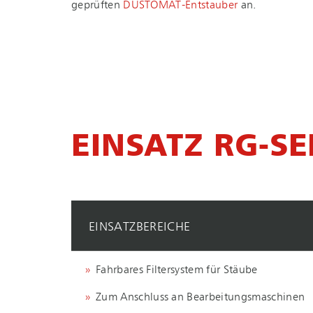
geprüften
DUS­TO­MAT-Ent­stau­ber
an.
EINSATZ RG-SE
EINSATZBEREICHE
Fahrbares Filtersystem für Stäube
Zum Anschluss an Be­ar­bei­tungs­ma­schi­nen