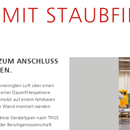
 MIT STAUBF
ZUM ANSCHLUSS
NEN.
runreinigten Luft über einen
ner Dau­er­fil­ter­pa­tro­ne
 mobil auf einem fahrbaren
ie Wand montiert werden.
nd diese Gerätetypen nach TRGS
r Be­rufs­ge­nos­sen­schaft