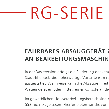
RG-SERIE
FAHRBARES ABSAUGGERÄT 
AN BE­AR­BEI­TUNGS­MA­SCHI­
In der Basisversion erfolgt die Filtrierung der ve
Staubfiltersack, die höherwertige Variante ist mit ei
ausgestattet. Wahlweise kann die Absaugeinheit
Wagen gelagert oder mittels einer Konsole an d
Im gewerblichen Holz­ver­ar­bei­tungs­be­reich si
553 nicht zugelassen. Hierfür bieten wir die von de