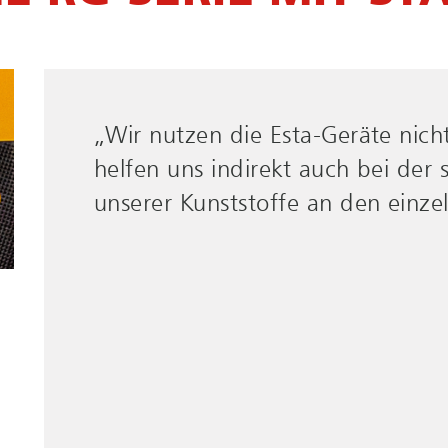
„Wir nutzen die Esta-Geräte nich
„Lassen wir die Absaugung nicht 
helfen uns indirekt auch bei der
ruckzuck voller Faserreste. Das b
unserer Kunststoffe an den einz
Rutschgefahr für unsere Beschäft