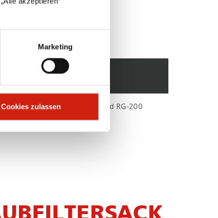
„Alle akzeptieren“
Marketing
SON­DER­AUS­FÜH­RUN­GEN
Cookies zulassen
Wechselstrom für RG-100 und RG-200
Wandkonsole
AUBFILTERSACK