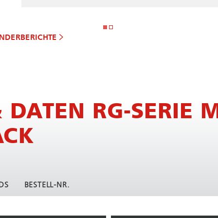
DER­BE­RICH­TE
DATEN RG-SERIE M
ACK
DS
BESTELL-NR.