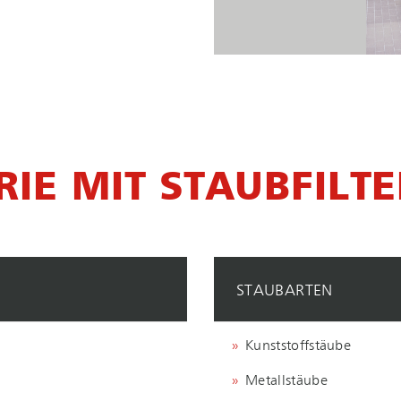
RIE MIT STAUBFILT
STAUBARTEN
Kunst­stoff­stäu­be
Metallstäube