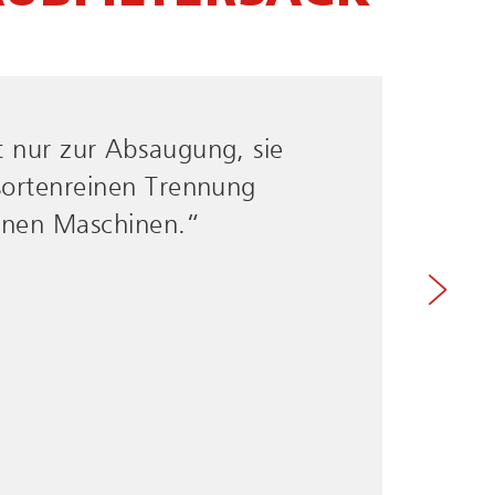
t nur zur Absaugung, sie
mitlaufen, ist der Boden
 sortenreinen Trennung
edeutet eine erhebliche
elnen Maschinen.“
igten.“