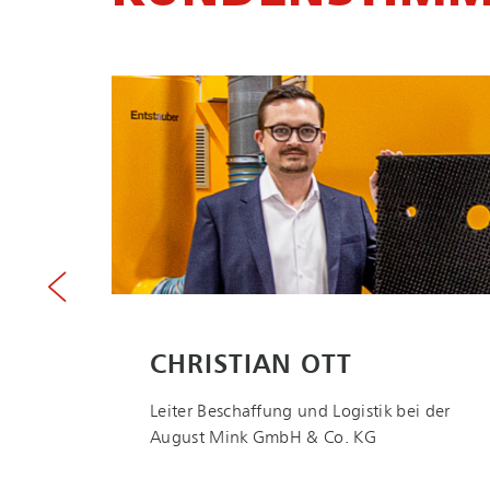
CHRISTIAN OTT
MICHAEL MÜLLER
Leiter Beschaffung und Logistik bei der
Geschäftsführer Technik und Einkauf bei
August Mink GmbH & Co. KG
der August Mink GmbH & Co. KG