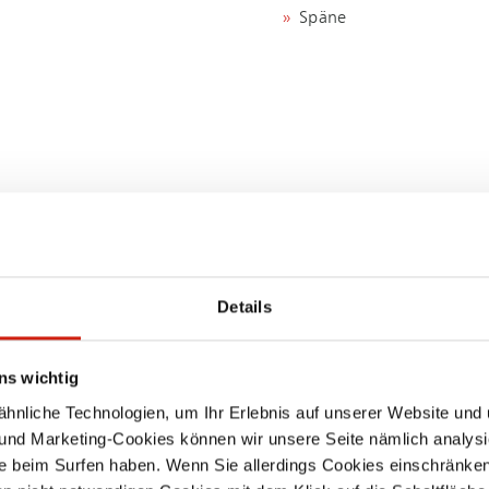
Späne
IDEAL FÜR DIESE PROZ
Details
E AUFSTELLUNG
Sägen, Schneiden, Tren
ängig und flexibel
Schleifen, Polieren
bar und somit geeignet für
ns wichtig
wechselnde Einsatzorte.
nliche Technologien, um Ihr Erlebnis auf unserer Website und 
Umfüllen, Abfüllen, Mis
 und Marketing-Cookies können wir unsere Seite nämlich analysi
e beim Surfen haben. Wenn Sie allerdings Cookies einschränken