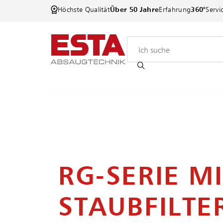
Höchste Qualität
Über 50 Jahre
Erfahrung
360°
Servi
RG-SERIE M
STAUBFILTE