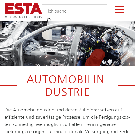
AU­TO­MO­BIL­IN­
DUS­TRIE
Die Au­to­mo­bil­in­dus­trie und deren Zulieferer setzen auf
effiziente und zuverlässige Prozesse, um die Fer­ti­gungs­kos­
ten so niedrig wie möglich zu halten. Termingenaue
Lieferungen sorgen für eine optimale Versorgung mit Fer­ti­