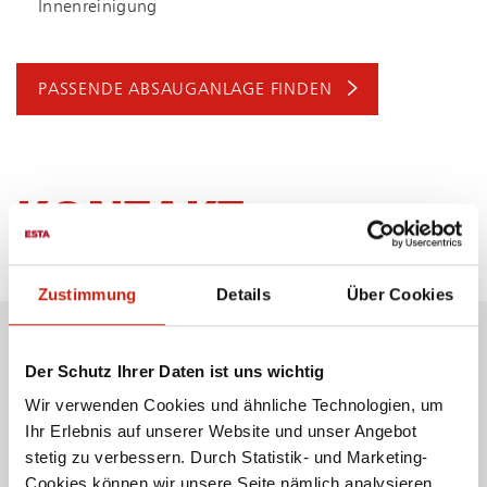
Innenreinigung
PASSENDE ABSAUGANLAGE FINDEN
KONTAKT
Zustimmung
Details
Über Cookies
WIR BERATEN SIE GERNE PERSÖNLICH
Unsere Absauganlagen können wir auf Ihre Bedürfnisse
Der Schutz Ihrer Daten ist uns wichtig
anpassen. Maßgeschneidert, modular und individuell.
Wir verwenden Cookies und ähnliche Technologien, um
Fragen Sie uns an!
Ihr Erlebnis auf unserer Website und unser Angebot
stetig zu verbessern. Durch Statistik- und Marketing-
07307 804-0
Cookies können wir unsere Seite nämlich analysieren