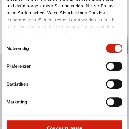
und dafür sorgen, dass Sie und andere Nutzer Freude
ANFRAGE@ESTA.COM
beim Surfen haben. Wenn Sie allerdings Cookies
einschränken möchten, respektieren wir das natürlich
BERATER FINDEN
auch. Sie können nicht notwendigen Cookies mit dem
ABSAUGANLAGEN FINDEN
Klick auf die Schaltfläche „Alle akzeptieren“ zustimmen
oder per Klick auf „Einstellungen“ einzelne Cookies oder
KATALOGE
Einwilligungsauswahl
alle Cookies auswählen.
Notwendig
SIE HABEN FRAGEN ZU UNSEREN PRODUKTEN ODER
Präferenzen
DIENSTLEISTUNGEN? WIR HELFEN GERNE!
Statistiken
Vorname
Marketing
Nachname
*
Cookies zulassen