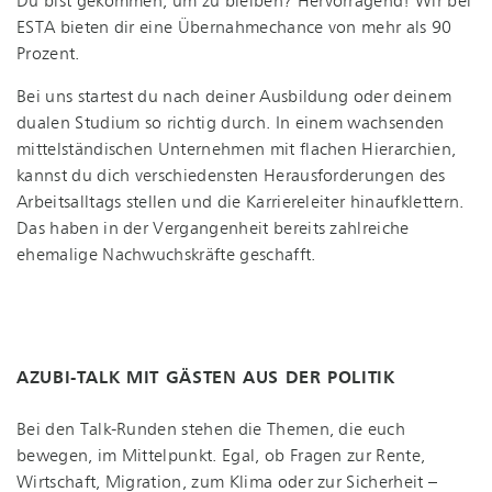
Du bist gekommen, um zu bleiben? Hervorragend! Wir bei
ESTA bieten dir eine Übernahmechance von mehr als 90
Prozent.
Bei uns startest du nach deiner Ausbildung oder deinem
dualen Studium so richtig durch. In einem wachsenden
mit­tel­stän­di­schen Unternehmen mit flachen Hierarchien,
kannst du dich verschiedensten Her­aus­for­de­run­gen des
Arbeitsalltags stellen und die Karriereleiter hinaufklettern.
Das haben in der Vergangenheit bereits zahlreiche
ehemalige Nachwuchskräfte geschafft.
AZUBI-TALK MIT GÄSTEN AUS DER POLITIK
Bei den Talk-Runden stehen die Themen, die euch
bewegen, im Mittelpunkt. Egal, ob Fragen zur Rente,
Wirtschaft, Migration, zum Klima oder zur Sicherheit –