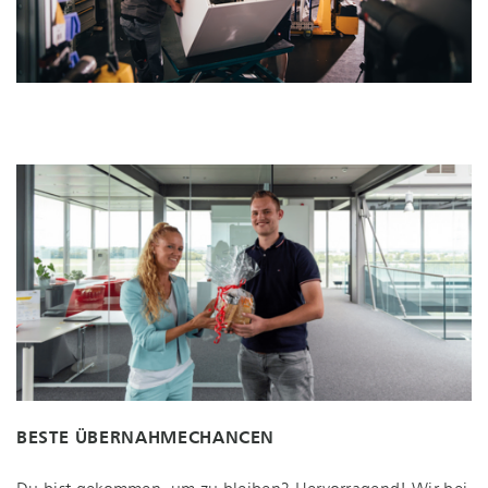
BESTE ÜBER­NAH­ME­CHAN­CEN