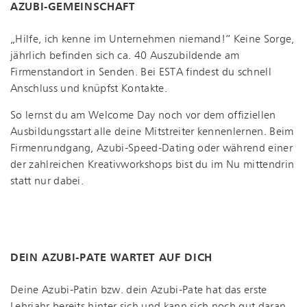
AZU­BI-GE­MEIN­SCHAFT
„Hilfe, ich kenne im Unternehmen niemand!“ Keine Sorge,
jährlich befinden sich ca. 40 Auszubildende am
Firmenstandort in Senden. Bei ESTA findest du schnell
Anschluss und knüpfst Kontakte.
So lernst du am Welcome Day noch vor dem offiziellen
Aus­bil­dungs­start alle deine Mitstreiter kennenlernen. Beim
Firmenrundgang, Azu­bi-Speed-Da­ting oder während einer
der zahlreichen Krea­tiv­work­shops bist du im Nu mittendrin
statt nur dabei.
DEIN AZUBI-PATE WARTET AUF DICH
Deine Azubi-Patin bzw. dein Azubi-Pate hat das erste
Lehrjahr bereits hinter sich und kann sich noch gut daran