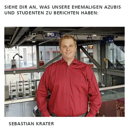
SIEHE DIR AN, WAS UNSERE EHEMALIGEN AZUBIS
UND STUDENTEN ZU BERICHTEN HABEN:
MARIO KÖNIG
MICHAEL NOVOSEL
PHILIPP REISSER
SEBASTIAN KRATER
Bachelor of Arts - Leiter Vertrieb Deutschland
DENNIS SOMMER