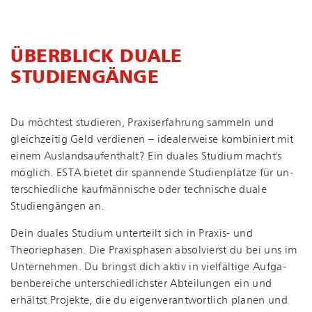
ÜBERBLICK DUALE
STUDIENGÄNGE
Du möchtest studieren, Praxiserfahrung sammeln und
gleichzeitig Geld verdienen – idealerweise kombiniert mit
einem Aus­lands­auf­ent­halt? Ein duales Studium macht's
möglich. ESTA bietet dir spannende Studienplätze für un­
ter­schied­li­che kaufmännische oder technische duale
Studiengängen an.
Dein duales Studium unterteilt sich in Praxis- und
Theoriephasen. Die Praxisphasen absolvierst du bei uns im
Unternehmen. Du bringst dich aktiv in vielfältige Auf­ga­
ben­be­rei­che un­ter­schied­lichs­ter Abteilungen ein und
erhältst Projekte, die du ei­gen­ver­ant­wort­lich planen und