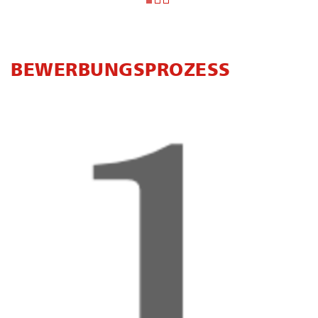
BE­WER­BUNGS­PRO­ZESS