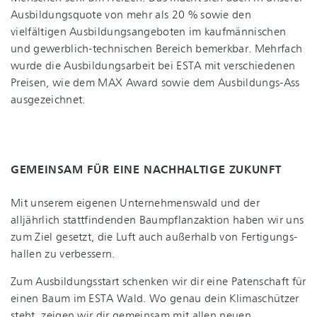
Aus­bil­dungs­quo­te von mehr als 20 % sowie den
vielfältigen Aus­bil­dungs­an­ge­bo­ten im kaufmännischen
und ge­werb­lich-tech­ni­schen Bereich bemerkbar. Mehrfach
wurde die Aus­bil­dungs­ar­beit bei ESTA mit verschiedenen
Preisen, wie dem MAX Award sowie dem Ausbildungs-Ass
ausgezeichnet.
GEMEINSAM FÜR EINE NACHHALTIGE ZUKUNFT
Mit unserem eigenen Un­ter­neh­mens­wald und der
alljährlich stattfindenden Baum­pflanz­ak­ti­on haben wir uns
zum Ziel gesetzt, die Luft auch außerhalb von Fer­ti­gungs­
hal­len zu verbessern.
Zum Aus­bil­dungs­start schenken wir dir eine Patenschaft für
einen Baum im ESTA Wald. Wo genau dein Klimaschützer
steht, zeigen wir dir gemeinsam mit allen neuen