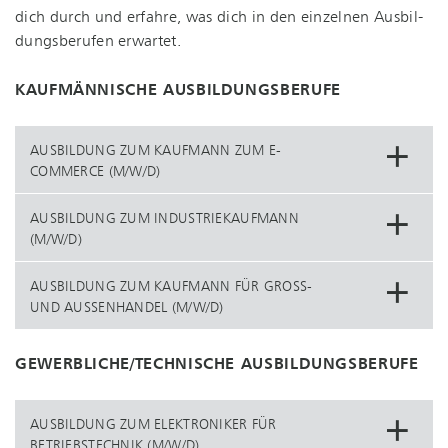
dich durch und erfahre, was dich in den einzelnen Aus­bil­
dungs­be­ru­fen erwartet.
KAUFMÄNNISCHE AUS­BIL­DUNGS­BE­RU­FE
AUSBILDUNG ZUM KAUFMANN ZUM E-
COMMERCE (M/W/D)
AUSBILDUNG ZUM IN­DUS­TRIE­KAUF­MANN
(M/W/D)
AUSBILDUNG ZUM KAUFMANN FÜR GROSS- U
ND AUSSENHANDEL (M/W/D)
GEWERBLICHE/TECHNISCHE AUS­BIL­DUNGS­BE­RU­FE
AUSBILDUNG ZUM ELEKTRONIKER FÜR
BETRIEBSTECHNIK (M/W/D)