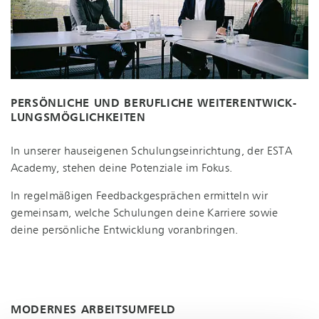
PERSÖNLICHE UND BERUFLICHE WEI­TER­ENT­WICK­
LUNGS­MÖG­LICH­KEI­TEN
In unserer hauseigenen Schu­lungs­ein­rich­tung, der ESTA
Academy, stehen deine Potenziale im Fokus.
In regelmäßigen Feed­back­ge­sprä­chen ermitteln wir
gemeinsam, welche Schulungen deine Karriere sowie
deine persönliche Entwicklung voranbringen.
MODERNES ARBEITSUMFELD