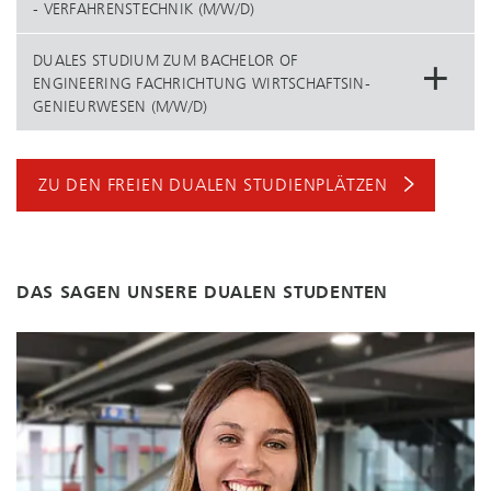
- VER­FAH­RENS­TECH­NIK (M/W/D)
DUALES STUDIUM ZUM BACHELOR OF
ENGINEERING FACHRICHTUNG WIRT­SCHAFTS­IN­
GE­NIEUR­WE­SEN (M/W/D)
ZU DEN FREIEN DUALEN STUDIENPLÄTZEN
DAS SAGEN UNSERE DUALEN STUDENTEN