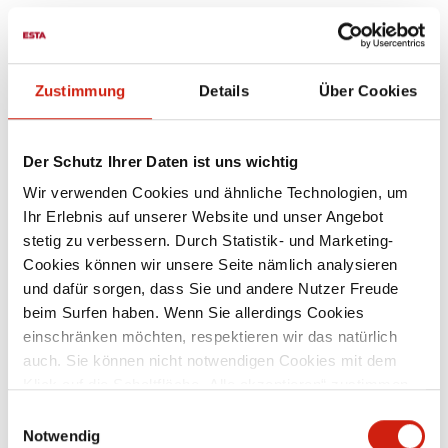
Den Sonnenaufgang vom Arbeitsplatz aus betrachten?
Unser gläsernes Vertriebs- und Montagezentrum macht's
Zustimmung
Details
Über Cookies
möglich. Modern eingerichtete und licht­durch­flu­te­te
Arbeitsplätze bieten dir Raum zur Entfaltung deiner
Kreativität. Gemütliche Sitzecken eignen sich zum
Der Schutz Ihrer Daten ist uns wichtig
Entspannen in den Pausen.
Wir verwenden Cookies und ähnliche Technologien, um
Ihr Erlebnis auf unserer Website und unser Angebot
stetig zu verbessern. Durch Statistik- und Marketing-
Cookies können wir unsere Seite nämlich analysieren
und dafür sorgen, dass Sie und andere Nutzer Freude
beim Surfen haben. Wenn Sie allerdings Cookies
einschränken möchten, respektieren wir das natürlich
auch. Sie können nicht notwendigen Cookies mit dem
Klick auf die Schaltfläche „Alle akzeptieren“ zustimmen
oder per Klick auf „Einstellungen“ einzelne Cookies oder
Einwilligungsauswahl
alle Cookies auswählen.
Notwendig