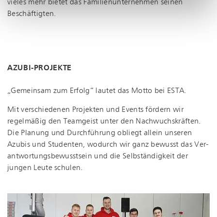
vieles mehr bietet das Fa­mi­li­en­un­ter­neh­men seinen
Beschäftigten.
AZUBI-PROJEKTE
„Gemeinsam zum Erfolg“ lautet das Motto bei ESTA.
Mit verschiedenen Projekten und Events fördern wir
regelmäßig den Teamgeist unter den Nach­wuchs­kräf­ten.
Die Planung und Durchführung obliegt allein unseren
Azubis und Studenten, wodurch wir ganz bewusst das Ver­
ant­wor­tungs­be­wusst­sein und die Selbständigkeit der
jungen Leute schulen.