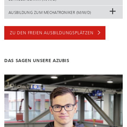
AUSBILDUNG ZUM MECHATRONIKER (M/W/D)
ZU DEN FREIEN AUS­BIL­DUNGS­PLÄT­ZEN
DAS SAGEN UNSERE AZUBIS