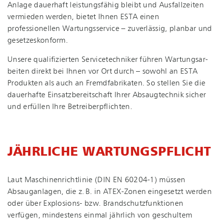
Anlage dauerhaft leistungsfähig bleibt und Ausfallzeiten
vermieden werden, bietet Ihnen ESTA einen
professionellen Wartungsservice – zuverlässig, planbar und
gesetzeskonform.
Unsere qualifizierten Ser­vice­tech­ni­ker führen War­tungs­ar­
bei­ten direkt bei Ihnen vor Ort durch – sowohl an ESTA
Produkten als auch an Fremdfabrikaten. So stellen Sie die
dauerhafte Ein­satz­be­reit­schaft Ihrer Absaugtechnik sicher
und erfüllen Ihre Be­trei­ber­pflich­ten.
JÄHRLICHE WARTUNGSPFLICHT
Laut Ma­schi­nen­richt­li­nie (DIN EN 60204-1) müssen
Absauganlagen, die z. B. in ATEX-Zonen eingesetzt werden
oder über Explosions- bzw. Brand­schutz­funk­tio­nen
verfügen, mindestens einmal jährlich von geschultem