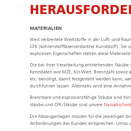
HER­AUS­FOR­D
MATERIALIEN
Weit verbreitete Werkstoffe in der Luft- und Raumf
CFK (koh­len­stoff­fa­ser­ver­stärk­ter Kunststoff)
explosiven Eigenschaften stellen diese Material
Die bei ihrer Verarbeitung entstehenden Stäub
Kenndaten wie MZE, Kst-Wert, Brennzahl sowie a
etc. benötigt, damit festgestellt werden kann, 
durchführen lassen. Alternativ wird eine Annahm
Brennbare und ex­plo­si­ons­fä­hi­ge Stäube sind 
stäu­be und CFK-Stäube sind unsere
Nassabscheid
Die Absauganlagen müssen für die jeweiligen bren
Anforderungen des Kunden entsprechen. Umso wic