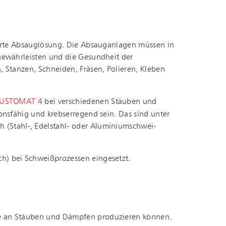
hnei­der­te Absauglösung. Die Absauganlagen müssen in
u gewährleisten und die Gesundheit der
en, Stanzen, Schneiden, Fräsen, Polieren, Kleben
DUSTOMAT 4
bei verschiedenen Stäuben und
ionsfähig und krebserregend sein. Das sind unter
tahl-, Edelstahl- oder Alu­mi­ni­um­schwei­
) bei Schwei­ß­pro­zes­sen eingesetzt.
enge an Stäuben und Dämpfen produzieren können.