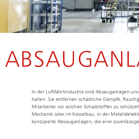
ABSAUGANLA
In der Luft­fahrt­in­dus­trie sind Absauganlagen u
hal­len. Sie entfernen schädliche Dämpfe, Rauch
Mitarbeiter vor solchen Schadstoffen zu schützen, 
Mechanik oder im Kesselbau, in der Metalldetektio
konzipierte Absauganlagen, die eine zuverlässige u