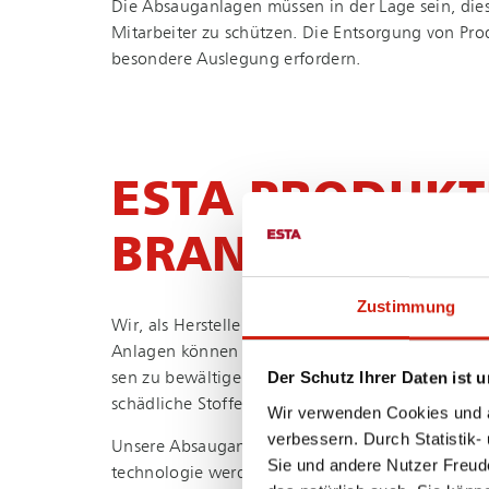
Die Absauganlagen müssen in der Lage sein, diese
Mitarbeiter zu schützen. Die Entsorgung von Pro­d
besondere Auslegung erfordern.
ESTA PRODUKT
BRANCHE LUFT
Zustimmung
Wir, als Hersteller industrieller Absaugtechnik, bi
Anlagen können an die spezifischen Bedürfnisse u
Der Schutz Ihrer Daten ist u
sen zu bewältigen und un­ter­schied­li­che Partik
schädliche Stoffe effektiv aus der Luft entfernen, 
Wir verwenden Cookies und äh
verbessern. Durch Statistik-
Unsere Absauganlagen sind sowohl für den Einsatz 
Sie und andere Nutzer Freud
tech­no­lo­gie werden schädliche Partikel und Stoff