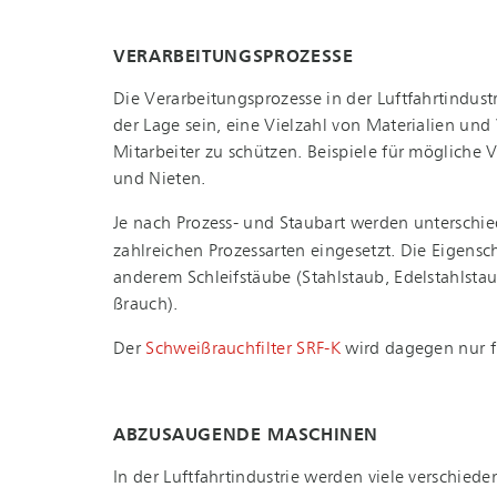
VERARBEITUNGSPROZESSE
Die Ver­ar­bei­tungs­pro­zes­se in der Luft­fahrt­in
der Lage sein, eine Vielzahl von Materialien und 
Mitarbeiter zu schützen. Beispiele für mögliche Ve
und Nieten.
Je nach Prozess- und Staubart werden un­ter­schie
zahlreichen Prozessarten eingesetzt. Die Eigensc
anderem Schleifstäube (Stahlstaub, Edelstahlsta
ßrauch).
Der
Schwei­ßrauch­fil­ter SRF-K
wird dagegen nur fü
ABZUSAUGENDE MASCHINEN
In der Luft­fahrt­in­dus­trie werden viele vers