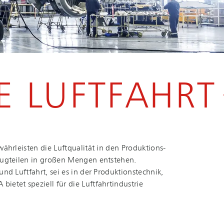
E LUFTFAHRT
hrleisten die Luftqualität in den Pro­duk­ti­ons­
zeugteilen in großen Mengen entstehen.
uftfahrt, sei es in der Pro­duk­ti­ons­tech­nik,
t speziell für die Luft­fahrt­in­dus­trie