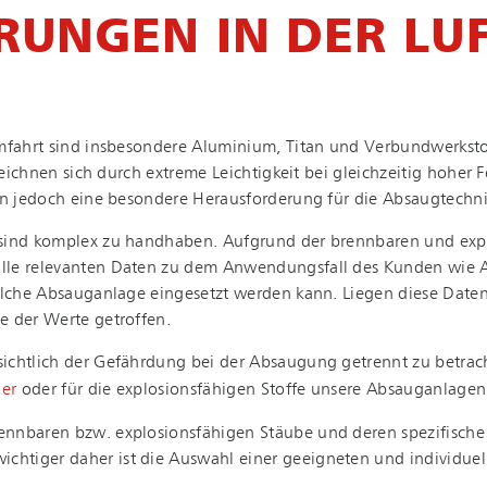
E­RUN­GEN IN DER L
ahrt sind insbesondere Aluminium, Titan und Ver­bund­werk­stof­fe 
. Sie zeichnen sich durch extreme Leichtigkeit bei gleichzeitig hoh
ien jedoch eine besondere Herausforderung für die Absaugtechni
e sind komplex zu handhaben. Aufgrund der brennbaren und exp
lle relevanten Daten zu dem Anwendungsfall des Kunden wie AT
welche Absauganlage eingesetzt werden kann. Liegen diese Date
e der Werte getroffen.
hinsichtlich der Gefährdung bei der Absaugung getrennt zu betrach
er
oder für die ex­plo­si­ons­fä­hi­gen Stoffe unsere Absauganlagen
nbaren bzw. ex­plo­si­ons­fä­hi­gen Stäube und deren spezifisch
htiger daher ist die Auswahl einer geeigneten und individue