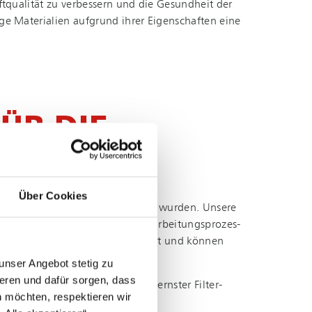
ftqualität zu verbessern und die Gesundheit der
nige Materialien aufgrund ihrer Eigenschaften eine
ÜR DIE
Über Cookies
er Luft­fahrt­in­dus­trie entwickelt wurden. Unsere
ahl von Materialien und Ver­ar­bei­tungs­pro­zes­
 Fil­ter­tech­no­lo­gie ausgestattet und können
unser Angebot stetig zu
eren und dafür sorgen, dass
eeignet. Durch den Einsatz modernster Fil­ter­
 möchten, respektieren wir