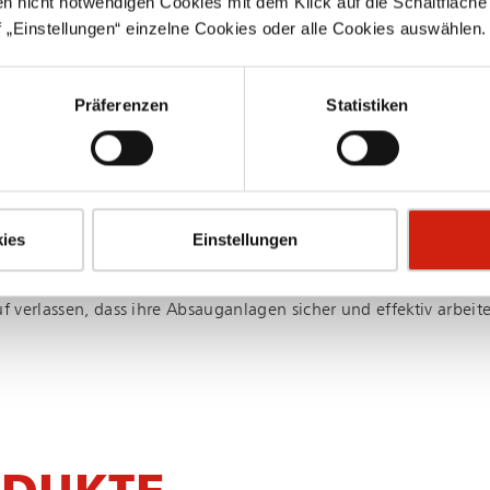
en nicht notwendigen Cookies mit dem Klick auf die Schaltfläche 
 bieten eine zuverlässige und effektive Lösung für die Her­aus­fo
 „Einstellungen“ einzelne Cookies oder alle Cookies auswählen.
Präferenzen
Statistiken
 UND SERVICE
ies
Einstellungen
­tungs­dienst­leis­tung für unsere Absauganlagen. Unsere erfahr
den und bieten regelmäßige Wartung und Reinigung, um eine zu
 verlassen, dass ihre Absauganlagen sicher und effektiv arbeite