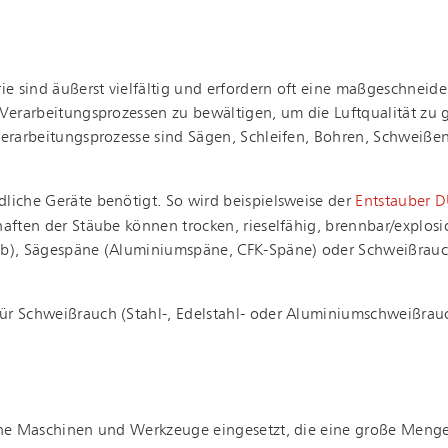
­dus­trie sind äußerst vielfältig und erfordern oft eine ma­ß­ge­sc
Ver­ar­bei­tungs­pro­zes­sen zu bewältigen, um die Luftqualität z
r­ar­bei­tungs­pro­zes­se sind Sägen, Schleifen, Bohren, Schweiß
d­li­che Geräte benötigt. So wird beispielsweise der
Entstauber 
haften der Stäube können trocken, rieselfähig, brennbar/explos
ub), Sägespäne (Aluminiumspäne, CFK-Späne) oder Schweißrauch (S
r Schweißrauch (Stahl-, Edelstahl- oder Alu­mi­ni­um­schwei­ßrauch
chiedene Maschinen und Werkzeuge eingesetzt, die eine große M