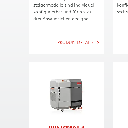
stei­ger­mo­del­le sind individuell
konfi
konfigurierbar und für bis zu
sechs
drei Absaugstellen geeignet.
PRODUKTDETAILS
DUSTOMAT 4