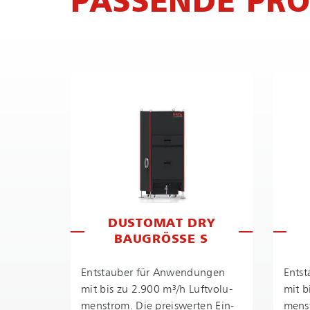
PASSENDE PR
DUSTOMAT DRY
BAUGRÖSSE S
Entstauber für Anwendungen
Ents
mit bis zu 2.900 m³/h Luft­vo­lu­
mit b
men­strom. Die preiswerten Ein­
men­s