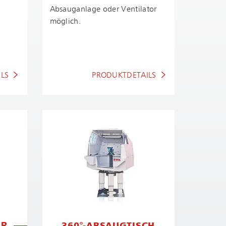
Absauganlage oder Ventilator
möglich.
LS
PRODUKTDETAILS
ER
360°-ABSAUGTISCH