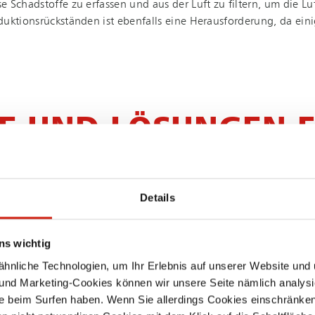
 Schadstoffe zu erfassen und aus der Luft zu filtern, um die Lu
uk­ti­ons­rück­stän­den ist ebenfalls eine Herausforderung, da ei
E UND LÖSUNGEN F
FAHRT
Details
eten Absauganlagen, die speziell für die Her­aus­for­de­run­gen in d
nserer Kunden angepasst werden und sind in der Lage, eine Vielz
ns wichtig
elgrößen und -formen abzusaugen. Die Anlagen sind mit modernster
um die Luftqualität in den Pro­duk­ti­ons­hal­len zu verbessern.
nliche Technologien, um Ihr Erlebnis auf unserer Website und 
 und Marketing-Cookies können wir unsere Seite nämlich analysi
in kleinen Werkstätten als auch in großen Fer­ti­gungs­hal­len g
e beim Surfen haben. Wenn Sie allerdings Cookies einschränken
e zuverlässig aus der Luft gefiltert.