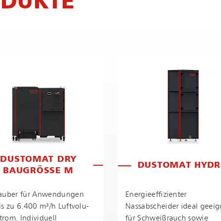
ODUKTE
DUSTOMAT DRY
DUSTOMAT HYD
BAUGRÖSSE M
tauber für Anwendungen
En­er­gie­ef­fi­zi­en­ter
is zu 6.400 m³/h Luft­vo­lu­
Nassabscheider ideal geeig
trom. Individuell
für Schweißrauch sowie