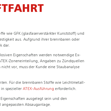
UFTFAHRT
wie GFK (glas­fa­ser­ver­stärk­ter Kunststoff) und
er Festigkeit aus. Aufgrund ihrer brennbaren oder
k dar.
losiven Eigenschaften werden notwendige Ex-
EX-Zo­nen­ein­tei­lung, Angaben zu Zündquellen
n nicht vor, muss der Kunde eine Staubanalyse
ten. Für die brennbaren Stoffe wie Leicht­me­tall­
 in spezieller
ATEX-Ausführung
erforderlich.
e Eigenschaften ausgelegt sein und den
ll angepassten Absauganlage.