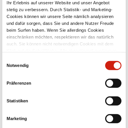
Ihr Erlebnis auf unserer Website und unser Angebot
stetig zu verbessern. Durch Statistik- und Marketing-
Cookies können wir unsere Seite nämlich analysieren
und dafür sorgen, dass Sie und andere Nutzer Freude
beim Surfen haben. Wenn Sie allerdings Cookies
einschränken möchten, respektieren wir das natürlich
auch. Sie können nicht notwendigen Cookies mit dem
Klick auf die Schaltfläche „Alle akzeptieren“ zustimmen
oder per Klick auf „Einstellungen“ einzelne Cookies oder
Einwilligungsauswahl
alle Cookies auswählen.
Notwendig
ESTA ENGAGEMENT & VERANTWORTUNG
Präferenzen
Statistiken
Marketing