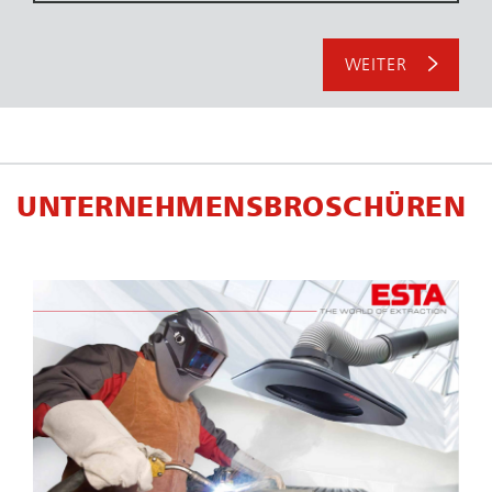
WEITER
UN­TER­NEH­MENS­BRO­SCHÜ­REN