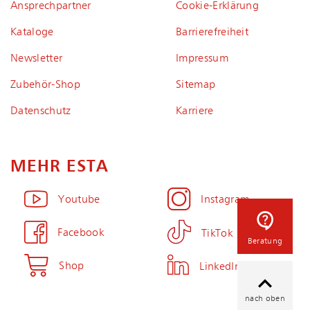
Ansprechpartner
Coo­kie-Er­klä­rung
Kataloge
Bar­rie­re­frei­heit
Newsletter
Impressum
Zubehör-Shop
Sitemap
Datenschutz
Karriere
MEHR ESTA
Youtube
Instagram
Facebook
TikTok
Beratung
Shop
LinkedIn
nach oben