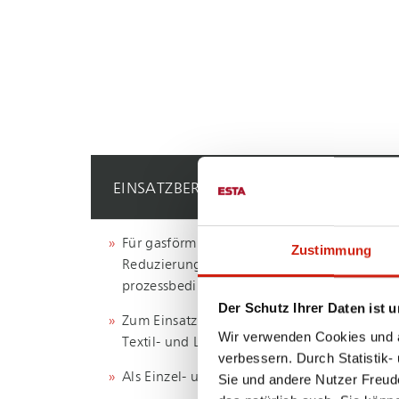
EINSATZBEREICHE
Für gasförmige Umweltschadstoffe und zur
Zustimmung
Reduzierung störender und/oder
prozessbedingter Gerüche
Der Schutz Ihrer Daten ist u
Zum Einsatz in der Kunststoff-, Chemie-,
Wir verwenden Cookies und äh
Textil- und Lebensmittelindustrie
verbessern. Durch Statistik-
Als Einzel- und Mehrplatzabsaugung
Sie und andere Nutzer Freud