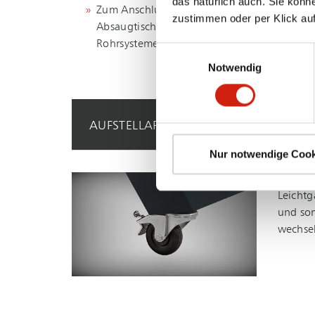
das natürlich auch. Sie könn
Zum Anschluss an Absaugarme,
zustimmen oder per Klick auf
Absaugtische, Absaughauben sowie kürzere
Rohrsysteme
Einwilligungsauswahl
Notwendig
AUFSTELLARTEN
Nur notwendige Cook
MOBIL
Leichtg
und som
wechsel