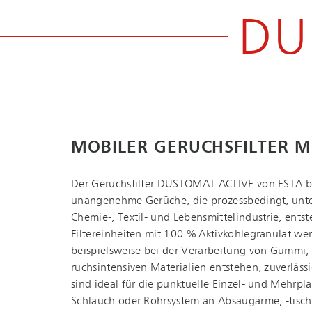
DU
MOBILER GERUCHSFILTER M
Der Geruchsfilter DUSTOMAT ACTIVE von ESTA bes
unangenehme Gerüche, die prozessbedingt, unter
Chemie-, Textil- und Le­bens­mit­tel­in­dus­trie, e
Filtereinheiten mit 100 % Ak­tiv­koh­le­gra­nu­lat 
beispielsweise bei der Verarbeitung von Gummi,
ruchs­in­ten­si­ven Materialien entstehen, zuverläs
sind ideal für die punktuelle Einzel- und Mehr­pl
Schlauch oder Rohrsystem an Absaugarme, -tisc