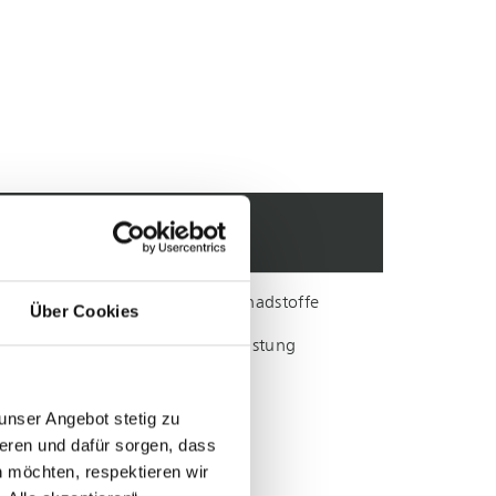
EMISSIONSARTEN
Gasförmige Geruchs- und Schadstoffe
Über Cookies
Geringfügige chemische Belastung
uvm.
unser Angebot stetig zu
eren und dafür sorgen, dass
 möchten, respektieren wir