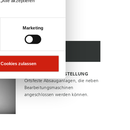
„Alle akzeptieren“
Marketing
Cookies zulassen
STATIONÄRE AUFSTELLUNG
Ortsfeste Absauganlagen, die neben
Be­ar­bei­tungs­ma­schi­nen
angeschlossen werden können.