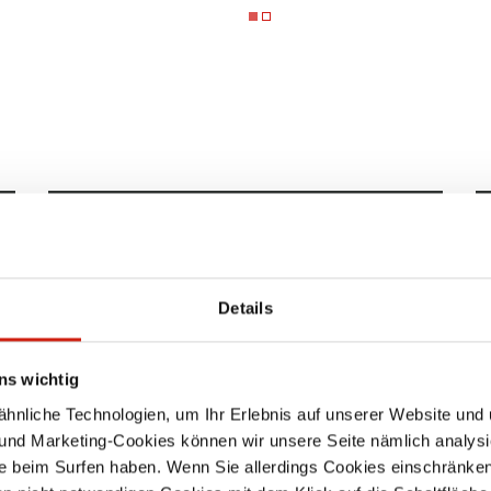
IDEAL FÜR DIESE PROZESSE
Umfüllen, Mischen
Details
Kunststoffschweißen
ns wichtig
Lasern
nliche Technologien, um Ihr Erlebnis auf unserer Website und 
Kleben
 und Marketing-Cookies können wir unsere Seite nämlich analysi
e beim Surfen haben. Wenn Sie allerdings Cookies einschränken
Geruch- und gaserzeugende Prozesse