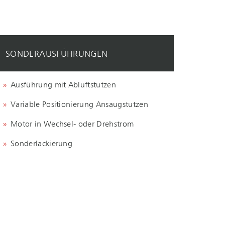
SON­DER­AUS­FÜH­RUN­GEN
Ausführung mit Abluftstutzen
Variable Positionierung Ansaugstutzen
Motor in Wechsel- oder Drehstrom
Sonderlackierung