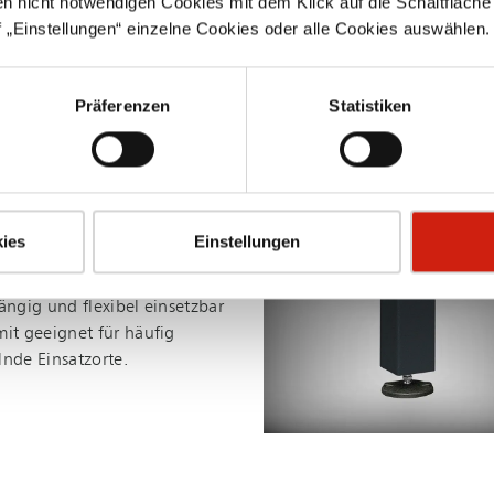
en nicht notwendigen Cookies mit dem Klick auf die Schaltfläche 
uvm.
 „Einstellungen“ einzelne Cookies oder alle Cookies auswählen.
Präferenzen
Statistiken
ies
Einstellungen
E AUFSTELLUNG
ängig und flexibel einsetzbar
it geeignet für häufig
nde Einsatzorte.