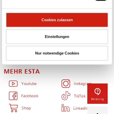
Ansprechpartner
Coo­kie-Er­klä­rung
Cookies zulassen
Kataloge
Bar­rie­re­frei­heit
Newsletter
Impressum
Einstellungen
Zubehör-Shop
Sitemap
Datenschutz
Karriere
Nur notwendige Cookies
MEHR ESTA
Youtube
Instagram
Facebook
TikTok
Beratung
Shop
LinkedIn