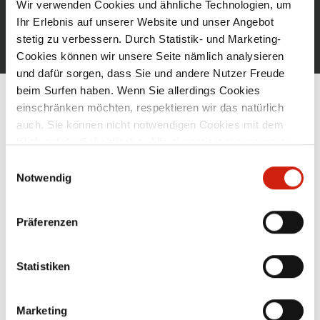
Wir verwenden Cookies und ähnliche Technologien, um
ZUR ANMELDUNG
Ihr Erlebnis auf unserer Website und unser Angebot
stetig zu verbessern. Durch Statistik- und Marketing-
Cookies können wir unsere Seite nämlich analysieren
und dafür sorgen, dass Sie und andere Nutzer Freude
beim Surfen haben. Wenn Sie allerdings Cookies
einschränken möchten, respektieren wir das natürlich
KONTAKT
auch. Sie können nicht notwendigen Cookies mit dem
Klick auf die Schaltfläche „Alle akzeptieren“ zustimmen
Tel
07307 804-0
oder per Klick auf „Einstellungen“ einzelne Cookies oder
Einwilligungsauswahl
Fax 07307 804-500
alle Cookies auswählen.
Notwendig
info@esta.com
ESTA Apparatebau GmbH & Co. KG
Präferenzen
Gotenstraße 2-6
89250 Senden
Deutschland
Statistiken
Marketing
SERVICE