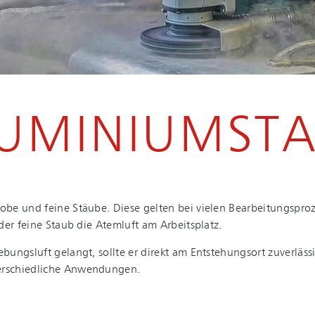
UMINIUMST
 und feine Stäube. Diese gelten bei vielen Be­ar­bei­tungs­pro­z
et der feine Staub die Atemluft am Arbeitsplatz.
ungsluft gelangt, sollte er direkt am Entstehungsort zuverläss
er­schied­li­che Anwendungen.