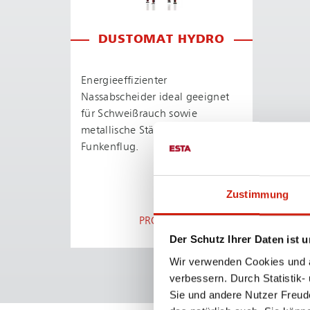
DUSTOMAT HYDRO
En­er­gie­ef­fi­zi­en­ter
Nassabscheider ideal geeignet
für Schweißrauch sowie
metallische Stäube und
Funkenflug.
Zustimmung
PRODUKTDETAILS
Der Schutz Ihrer Daten ist u
Wir verwenden Cookies und äh
verbessern. Durch Statistik-
Sie und andere Nutzer Freud