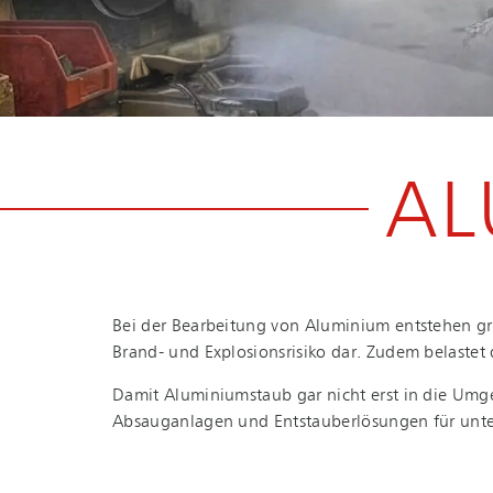
AL
Bei der Bearbeitung von Aluminium entstehen grobe
Brand- und Ex­plo­si­ons­ri­si­ko dar. Zudem belast
Damit Aluminiumstaub gar nicht erst in die Umgeb
Absauganlagen und Ent­stau­ber­lö­sun­gen für un­t