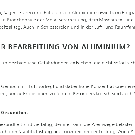
n, Sägen, Fräsen und Polieren von Aluminium sowie beim Entgra
 In Branchen wie der Me­tall­ver­ar­bei­tung, dem Maschinen- u
salltag. Auch in Schlossereien und in der Luft- und Raum­fahrt­i
ER BEARBEITUNG VON ALUMINIUM?
ter­schied­li­che Gefährdungen entstehen, die nicht sofort sich
 Gemisch mit Luft vorliegt und dabei hohe Konzentrationen erre
 um zu Explosionen zu führen. Besonders kritisch sind auch Sta
 Gesundheit
sundheit sind vielfältig, denn er kann die Atemwege belasten.
 bei hoher Staubbelastung oder unzureichender Lüftung. Auch 