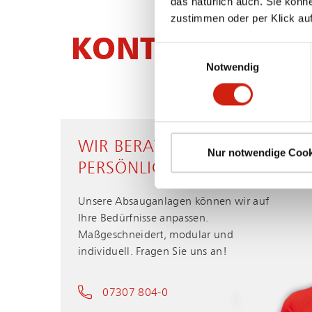
das natürlich auch. Sie könn
zustimmen oder per Klick auf
KONTAKT
Einwilligungsauswahl
Notwendig
WIR BERATEN SIE GERNE
Nur notwendige Cook
PERSÖNLICH
Unsere Absauganlagen können wir auf
Ihre Bedürfnisse anpassen.
Maßgeschneidert, modular und
individuell. Fragen Sie uns an!
07307 804-0