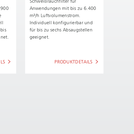
Schwei­ßrauch­fil­ter für
.900
Anwendungen mit bis zu 6.400
e
m³/h Luft­vo­lu­men­strom.
ll
Individuell konfigurierbar und
 bis
für bis zu sechs Absaugstellen
gnet.
geeignet.
LS
PRODUKTDETAILS