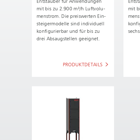
Entstauber für Anwendungen
Ents
mit bis zu 2.900 m³/h Luft­vo­lu­
mit b
men­strom. Die preiswerten Ein­
men­s
stei­ger­mo­del­le sind individuell
konfi
konfigurierbar und für bis zu
sechs
drei Absaugstellen geeignet.
PRODUKTDETAILS