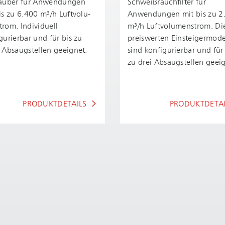
tauber für Anwendungen
Schwei­ßrauch­fil­ter für
is zu 6.400 m³/h Luft­vo­lu­
Anwendungen mit bis zu 2
trom. Individuell
m³/h Luft­vo­lu­men­strom. Di
gurierbar und für bis zu
preiswerten Ein­stei­ger­mo­de
 Absaugstellen geeignet.
sind konfigurierbar und für
zu drei Absaugstellen geei
PRODUKTDETAILS
PRODUKTDETAI