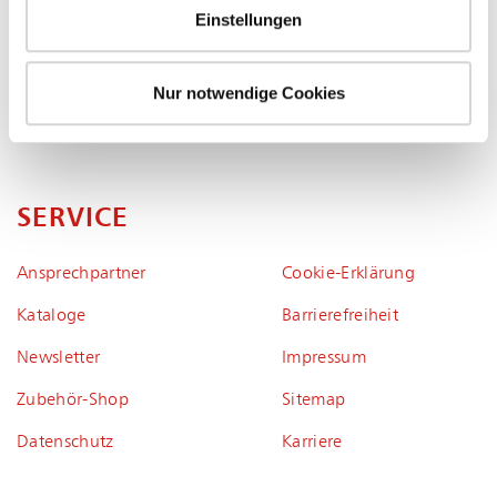
info@esta.com
Einstellungen
ESTA Apparatebau GmbH & Co. KG
Gotenstraße 2-6
Nur notwendige Cookies
89250 Senden
Deutschland
SERVICE
Ansprechpartner
Coo­kie-Er­klä­rung
Kataloge
Bar­rie­re­frei­heit
Newsletter
Impressum
Zubehör-Shop
Sitemap
Datenschutz
Karriere