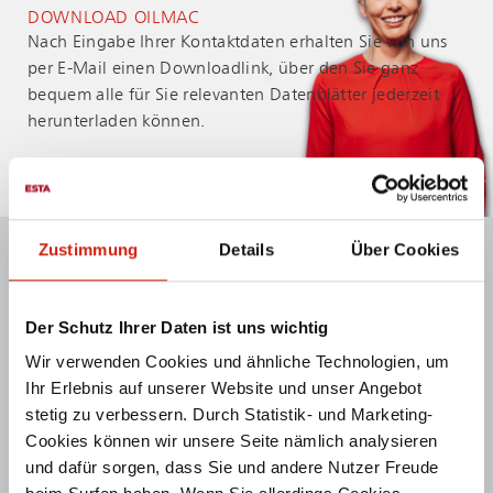
DOWNLOAD OILMAC
Nach Eingabe Ihrer Kontaktdaten erhalten Sie von uns
per E-Mail einen Downloadlink, über den Sie ganz
bequem alle für Sie relevanten Datenblätter jederzeit
herunterladen können.
YOUR CONTACT DETAILS
Zustimmung
Details
Über Cookies
First name
Der Schutz Ihrer Daten ist uns wichtig
Wir verwenden Cookies und ähnliche Technologien, um
Ihr Erlebnis auf unserer Website und unser Angebot
Last name
*
stetig zu verbessern. Durch Statistik- und Marketing-
Cookies können wir unsere Seite nämlich analysieren
und dafür sorgen, dass Sie und andere Nutzer Freude
WEITER