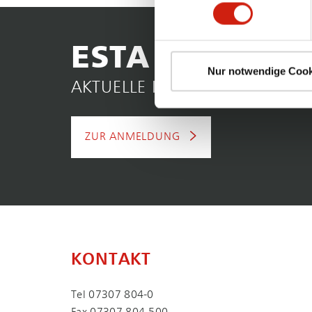
ESTA NEWSLET
Nur notwendige Cook
AKTUELLE INFOS & EXKLUSIVE
ZUR ANMELDUNG
KONTAKT
Tel
07307 804-0