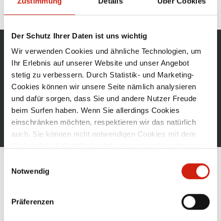
Zustimmung
Details
Über Cookies
Der Schutz Ihrer Daten ist uns wichtig
Wir verwenden Cookies und ähnliche Technologien, um
ESTA NEWSLETTER
Ihr Erlebnis auf unserer Website und unser Angebot
AKTUELLE INFOS & EXKLUSIVE VORTEILE
stetig zu verbessern. Durch Statistik- und Marketing-
Cookies können wir unsere Seite nämlich analysieren
und dafür sorgen, dass Sie und andere Nutzer Freude
ZUR ANMELDUNG
beim Surfen haben. Wenn Sie allerdings Cookies
einschränken möchten, respektieren wir das natürlich
auch. Sie können nicht notwendigen Cookies mit dem
Klick auf die Schaltfläche „Alle akzeptieren“ zustimmen
oder per Klick auf „Einstellungen“ einzelne Cookies oder
Einwilligungsauswahl
alle Cookies auswählen.
Notwendig
KONTAKT
Tel
07307 804-0
Präferenzen
Fax 07307 804-500