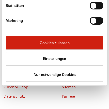
info@esta.com
Statistiken
ESTA Apparatebau GmbH & Co. KG
Gotenstraße 2-6
Marketing
89250 Senden
Deutschland
Cookies zulassen
SERVICE
Einstellungen
Ansprechpartner
Coo­kie-Er­klä­rung
Kataloge
Bar­rie­re­frei­heit
Nur notwendige Cookies
Newsletter
Impressum
Zubehör-Shop
Sitemap
Datenschutz
Karriere