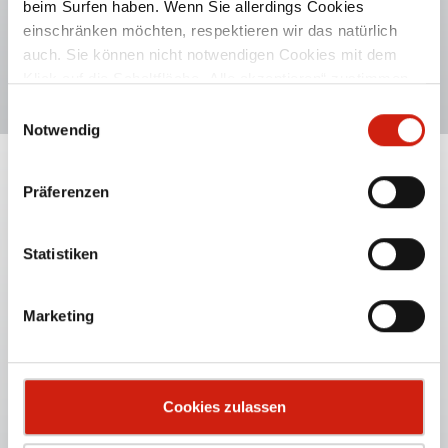
beim Surfen haben. Wenn Sie allerdings Cookies
einschränken möchten, respektieren wir das natürlich
ONLINE-SHOP
auch. Sie können nicht notwendigen Cookies mit dem
Klick auf die Schaltfläche „Alle akzeptieren“ zustimmen
oder per Klick auf „Einstellungen“ einzelne Cookies oder
Einwilligungsauswahl
alle Cookies auswählen.
Notwendig
SCHLAUCHARTEN
Präferenzen
Statistiken
Marketing
Cookies zulassen
SAUG- & FÖRDERSCHLAUCH