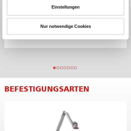
Der hochflexible Schlauch ist ein Absaug- &
Einstellungen
Gebläseschlauch und besonders für die Schwei­ßrauch­
ab­sau­gung sowie für die Luft- & Klimatechnik
geeignet.
Nur notwendige Cookies
ONLINE-SHOP
BE­FES­TI­GUNGS­AR­TEN