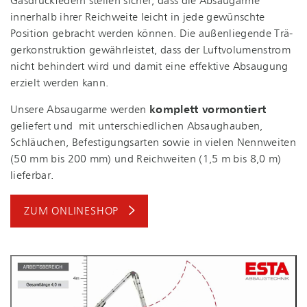
Gasdruckfedern stellen sicher, dass die Absaugarme
innerhalb ihrer Reichweite leicht in jede gewünschte
Position gebracht werden können. Die außenliegende Trä­
ger­kon­struk­ti­on gewährleistet, dass der Luft­vo­lu­men­strom
nicht behindert wird und damit eine effektive Absaugung
erzielt werden kann.
Unsere Absaugarme werden
komplett vormontiert
geliefert und mit un­ter­schied­li­chen Absaughauben,
Schläuchen, Be­fes­ti­gungs­ar­ten sowie in vielen Nennweiten
(50 mm bis 200 mm) und Reichweiten (1,5 m bis 8,0 m)
lieferbar.
ZUM ONLINESHOP