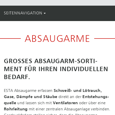
SEITENNAVIGATION
ABSAUGARME
GROSSES AB­SAUG­ARM-SOR­TI­M
ENT FÜR IHREN INDIVIDUELLEN B
EDARF.
ESTA Absaugarme erfassen
Schweiß- und Lötrauch,
Gase, Dämpfe und Stäube
direkt an der
Ent­ste­hungs­
quel­le
und lassen sich mit
Ventilatoren
oder über eine
Rohrleitung
mit einer zentralen Absauganlage verbinden.