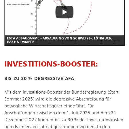
ESTA ABSAUGARME - ABSAUGUNG VON SCHWEISS-, LÖTRAUCH, G
ASE & DÄMPFE
IN­VES­TI­TI­ONS-BOOS­TER:
BIS ZU 30 % DEGRESSIVE AFA
Mit dem In­ves­ti­ti­ons-Boos­ter der Bundesregierung (Start
Sommer 2025) wird die degressive Abschreibung für
bewegliche Wirt­schafts­gü­ter eingeführt. Für
Anschaffungen zwischen dem 1. Juli 2025 und dem 31.
Dezember 2027 können bis zu 30 % der In­ves­ti­ti­ons­kos­ten
bereits im ersten Jahr abgeschrieben werden. In den