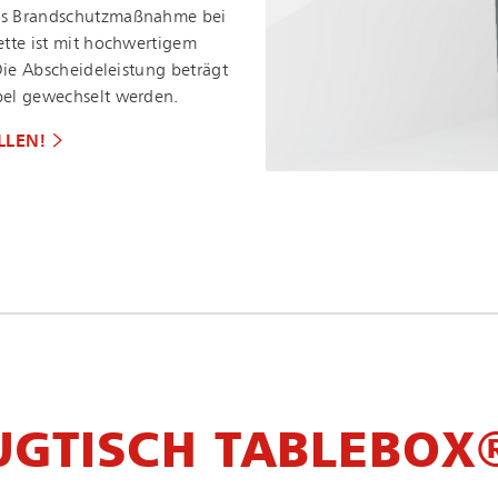
s Brand­schutz­maß­nah­me bei
ette ist mit hochwertigem
e Ab­schei­de­leis­tung beträgt
bel gewechselt werden.
LLEN!
UGTISCH TABLEBOX®