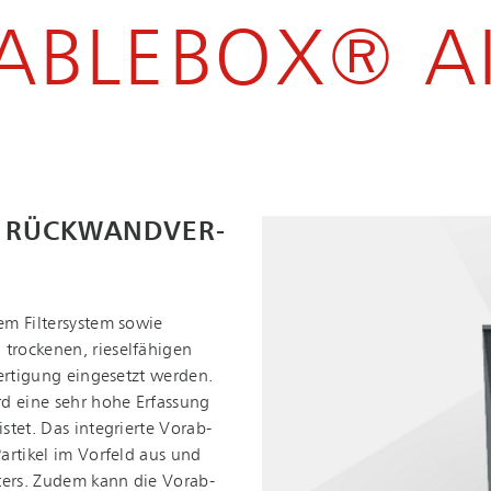
ABLEBOX® A
 RÜCK­WAND­VER­
em Filtersystem sowie
trockenen, rieselfähigen
Fertigung eingesetzt werden.
rd eine sehr hohe Erfassung
istet. Das integrierte Vor­ab­
Partikel im Vorfeld aus und
ters. Zudem kann die Vor­ab­