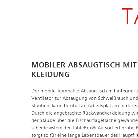
T
MOBILER ABSAUGTISCH MIT
KLEI­DUNG
Der mobile, kompakte Absaugtisch mit integriert
Ventilator zur Absaugung von Schweißrauch und 
Stäuben, kann flexibel an Arbeitsplätzen in der 
Durch die angebrachte Rück­wand­ver­klei­dung wi
der Stäube über die Tischauf­la­ge­flä­che gewährle
schei­de­sys­tem der TableBox®-Air sortiert grobe 
sorgt so für eine lange Lebensdauer des Hauptfil