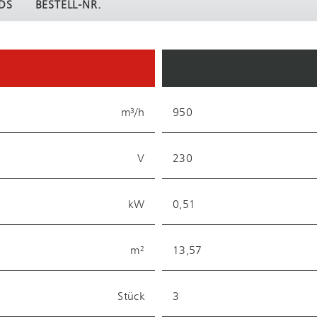
DS
BESTELL-NR.
m³/h
950
V
230
kW
0,51
m²
13,57
Stück
3