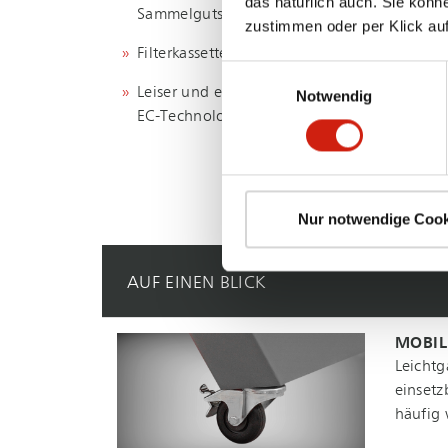
das natürlich auch. Sie könn
Sammelguts durch Schublade
zustimmen oder per Klick auf
Filterkassette der Staubklasse M
Einwilligungsauswahl
Leiser und energiesparender Betrieb durch
Notwendig
EC-Technologie
Nur notwendige Cook
AUF EINEN BLICK
MOBIL
Leichtg
einsetz
häufig 