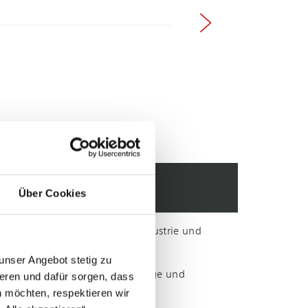
EINSATZBEREICHE
Über Cookies
Einzelplatzabsaugung in Industrie und
Handwerk
unser Angebot stetig zu
Für Schweißrauch, rieselfähige und
eren und dafür sorgen, dass
trockene Stäube geeignet
 möchten, respektieren wir