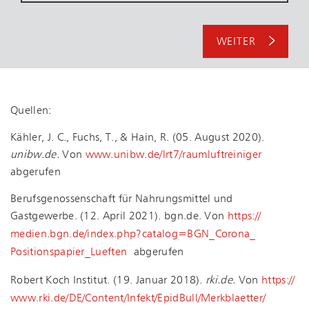
WEITER
Quellen:
Kähler, J. C., Fuchs, T., & Hain, R. (05. August 2020).
unibw.de.
Von
www.​unibw.​de/​lrt7/​raumluftreiniger
abgerufen
Be­rufs­ge­nos­sen­schaft für Nahrungsmittel und
Gastgewerbe. (12. April 2021). bgn.​de. Von
https://​
medien.​bgn.​de/​index.​php?​catalog=BGN_​Corona_​
Positionspapier_​Lueften
abgerufen
Robert Koch Institut. (19. Januar 2018).
rki.de.
Von
https://​
www.​rki.​de/​DE/​Content/​Infekt/​EpidBull/​Merkblaetter/​