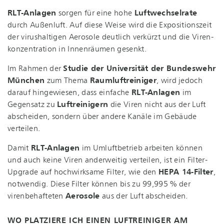
RLT-Anlagen
sorgen für eine hohe
Luftwechselrate
durch Außenluft. Auf diese Weise wird die Expositionszeit
der virushaltigen Aerosole deutlich verkürzt und die Vi­ren­
kon­zen­tra­ti­on in Innenräumen gesenkt.
Im Rahmen der
Studie der Universität der Bundeswehr
München
zum Thema
Raum­luft­rei­ni­ger
, wird jedoch
darauf hingewiesen, dass einfache
RLT-Anlagen
im
Gegensatz zu
Luftreinigern
die Viren nicht aus der Luft
abscheiden, sondern über andere Kanäle im Gebäude
verteilen.
Damit
RLT-Anlagen
im Umluftbetrieb arbeiten können
und auch keine Viren anderweitig verteilen, ist ein Filter-
Upgrade auf hochwirksame Filter, wie den
HEPA 14-Filter
,
notwendig. Diese Filter können bis zu 99,995 % der
virenbehafteten
Aerosole
aus der Luft abscheiden.
WO PLATZIERE ICH EINEN LUFTREINIGER AM