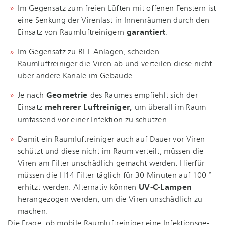
Im Gegensatz zum freien Lüften mit offenen Fenstern ist
eine Senkung der Virenlast in Innenräumen durch den
Einsatz von Raumluftreinigern
garantiert
.
Im Gegensatz zu RLT-Anlagen, scheiden
Raumluftreiniger die Viren ab und verteilen diese nicht
über andere Kanäle im Gebäude.
Je nach
Geometrie
des Raumes empfiehlt sich der
Einsatz
mehrerer Luftreiniger,
um überall im Raum
umfassend vor einer Infektion zu schützen.
Damit ein Raumluftreiniger auch auf Dauer vor Viren
schützt und diese nicht im Raum verteilt, müssen die
Viren am Filter unschädlich gemacht werden. Hierfür
müssen die H14 Filter täglich für 30 Minuten auf 100 °
erhitzt werden. Alternativ können
UV-C-Lampen
herangezogen werden, um die Viren unschädlich zu
machen.
Die Frage, ob mobile Raum­luft­rei­ni­ger eine In­fek­ti­ons­ge­