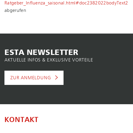
Ratgeber_​Influenza_​saisonal.​html#​doc2382022bodyText2
abgerufen
ESTA NEWSLETTER
AKTUELLE INFOS & EXKLUSIVE VORTEILE
ZUR ANMELDUNG
KONTAKT