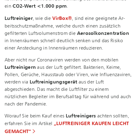
ein
CO2-Wert <1.000 ppm
.
Luftreiniger
, wie die
VirBox®
, sind eine geeignete Ar­
beits­schutz­maß­nah­me, welche durch einen zusätzlich
gefilterten Luft­vo­lu­men­strom die
Ae­ro­sol­kon­zen­tra­ti­on
in Innenräumen schnell deutlich senken und das Risiko
einer Ansteckung in Innenräumen reduzieren.
Aber nicht nur Coronaviren werden von den mobilen
Luftreinigern
aus der Luft gefiltert. Bakterien, Keime,
Pollen, Gerüche, Hausstaub oder Viren, wie Influenzaviren,
werden via
Luft­rei­ni­gungs­ge­rät
aus der Luft
abgeschieden. Das macht die Luftfilter zu einem
nützlichen Begleiter im Berufsalltag für während und auch
nach der Pandemie.
Worauf Sie beim Kauf eines
Luftreinigers
achten sollten,
erfahren Sie im Artikel
„LUFTREINIGER KAUFEN LEICHT
GEMACHT“