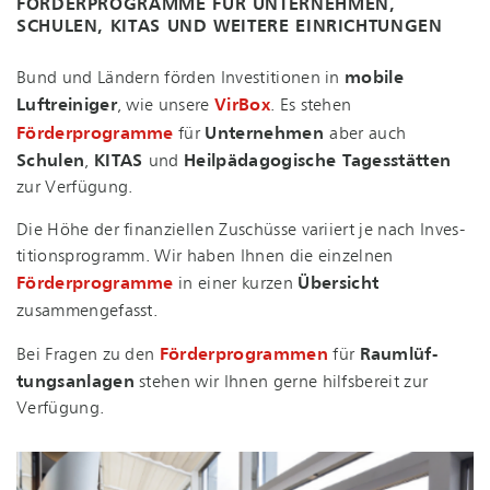
FÖRDERPROGRAMME FÜR UNTERNEHMEN,
SCHULEN, KITAS UND WEITERE EINRICHTUNGEN
Bund und Ländern förden Investitionen in
mobile
Luftreiniger
, wie unsere
VirBox
. Es stehen
Förderprogramme
für
Unternehmen
aber auch
Schulen
,
KITAS
und
Heil­päd­ago­gi­sche Tagesstätten
zur Verfügung.
Die Höhe der finanziellen Zuschüsse variiert je nach In­ves­
ti­ti­ons­pro­gramm. Wir haben Ihnen die einzelnen
Förderprogramme
in einer kurzen
Übersicht
zusammengefasst.
Bei Fragen zu den
För­der­pro­gram­men
für
Raum­lüf­
tungs­an­la­gen
stehen wir Ihnen gerne hilfsbereit zur
Verfügung.