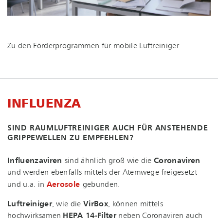
Zu den För­der­pro­gram­men für mobile Luftreiniger
INFLUENZA
SIND RAUM­LUFT­REI­NI­GER AUCH FÜR ANSTEHENDE
GRIPPEWELLEN ZU EMPFEHLEN?
Influenzaviren
sind ähnlich groß wie die
Coronaviren
und werden ebenfalls mittels der Atemwege freigesetzt
und u.a. in
Aerosole
gebunden.
Luftreiniger
, wie die
VirBox
, können mittels
hochwirksamen
HEPA 14-Filter
neben Coronaviren auch