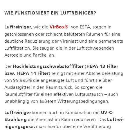
WIE FUNKTIONIERT EIN LUFTREINIGER?
Luftreiniger
, wie die
VirBox®
von ESTA, sorgen in
geschlossenen oder schlecht belüfteten Räumen für eine
deutliche Reduzierung der Virenlast und eine permanente
Luftfiltration. Sie saugen die in der Luft schwebenden
Aerosole und Partikel an.
Der
Hoch­leis­tungs­schweb­stoff­fil­ter
(
HEPA 13 Filter
bzw. HEPA 14 Filter
) reinigt mit einer Ab­schei­de­leis­tung
von 99,995% die angesaugte Luft und führt sie über
Auslassgitter in den Raum zurück. So sorgen die
Raumluftfilter für einen effektiven Luftaustausch – auch
unabhängig von äußeren Wit­te­rungs­be­din­gun­gen.
Luftreiniger
können auch in Kombination mit
UV-C-
Strahlung
die Virenlast im Raum reduzieren. Das
Luft­rei­
ni­gungs­ge­rät
muss hierfür über eine Vorfiltrierung