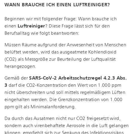
WANN BRAUCHE ICH EINEN LUFTREINIGER?
Beginnen wir mit folgender Frage: Wann brauche ich
einen
Luftreiniger
? Diese Frage lässt sich für den
Berufsalltag wie folgt beantworten:
Müssen Räume aufgrund der Anwesenheit von Menschen
belüftet werden, wird das ausgeatmete Kohlendioxid
(CO2) als Messgröße zur Beurteilung der Luftqualität
herangezogen.
Gemäß der
SARS-CoV-2 Ar­beits­schutz­re­gel 4.2.3 Abs.
3
darf die CO2-Kon­zen­tra­ti­on den Wert von 1.000 ppm
nicht überschreiten und soll mittels regelmäßigem Lüften
eingehalten werden. Die Grenz­kon­zen­tra­ti­on von 1.000
ppm gilt als Mi­ni­mal­an­for­de­rung.
Da durch das Ausatmen nicht nur CO2 freigesetzt wird,
sondern auch virenbehaftete Aerosole in die Luft gelangen
können, empfiehlt sich zur Senkung des In­fek­ti­ons­ri­si­kos