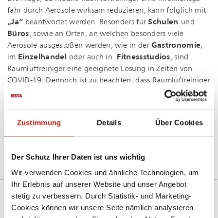
fahr durch Aerosole wirksam reduzieren, kann folglich mit
„Ja“
beantwortet werden. Besonders für
Schulen
und
Büros
, sowie an Orten, an welchen besonders viele
Aerosole ausgestoßen werden, wie in der
Gastronomie
,
im
Einzelhandel
oder auch in
Fitnessstudios
, sind
Raum­luft­rei­ni­ger eine geeignete Lösung in Zeiten von
COVID-19. Dennoch ist zu beachten, dass Raum­luft­rei­ni­ger
eine ergänzende Schutzmaßnahme zu bestehenden Hy­gie­
ne­maß­nah­men sind.
Zustimmung
Details
Über Cookies
ZUR STUDIE
Der Schutz Ihrer Daten ist uns wichtig
Wir verwenden Cookies und ähnliche Technologien, um
Ihr Erlebnis auf unserer Website und unser Angebot
stetig zu verbessern. Durch Statistik- und Marketing-
DESINFEKTION
Cookies können wir unsere Seite nämlich analysieren