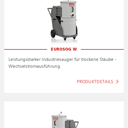
EUROSOG W
Leis­tungs­star­ker Industriesauger für trockene Stäube -
Wech­sel­strom­aus­füh­rung.
PRODUKTDETAILS