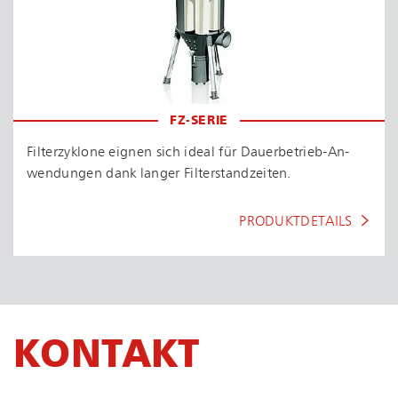
FZ-SERIE
Filterzyklone eignen sich ideal für Dau­er­be­trieb-An­
wen­dun­gen dank langer Fil­ter­stand­zei­ten.
PRODUKTDETAILS
KONTAKT