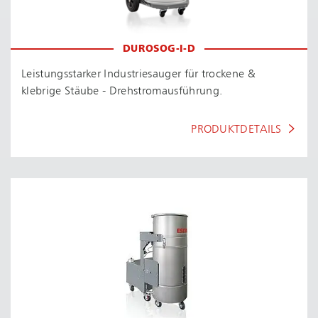
DUROSOG-I-D
Leis­tungs­star­ker Industriesauger für trockene &
klebrige Stäube - Dreh­strom­aus­füh­rung.
PRODUKTDETAILS