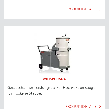
PRODUKTDETAILS
WHISPERSOG
Geräuscharmer, leis­tungs­star­ker Hoch­va­ku­um­sau­ger
für trockene Stäube.
PRODUKTDETAILS