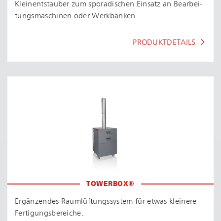
Kleinentstauber zum sporadischen Einsatz an Be­ar­bei­
tungs­ma­schi­nen oder Werkbänken.
PRODUKTDETAILS
TOWERBOX®
Ergänzendes Raum­lüf­tungs­sys­tem für etwas kleinere
Fer­ti­gungs­be­rei­che.