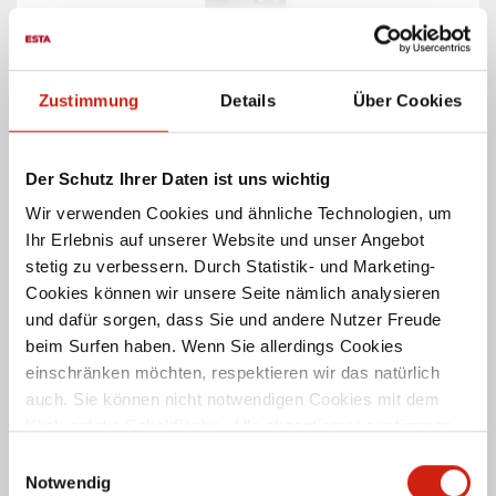
DUSTOMAT 10
Mobile Entstauber zur Ein­zel­platz­ab­sau­gung von
Staub & Späne an Maschinen- & Hand­ar­beits­plät­zen.
Zustimmung
Details
Über Cookies
PRODUKTDETAILS
Der Schutz Ihrer Daten ist uns wichtig
Wir verwenden Cookies und ähnliche Technologien, um
Ihr Erlebnis auf unserer Website und unser Angebot
stetig zu verbessern. Durch Statistik- und Marketing-
Cookies können wir unsere Seite nämlich analysieren
und dafür sorgen, dass Sie und andere Nutzer Freude
beim Surfen haben. Wenn Sie allerdings Cookies
einschränken möchten, respektieren wir das natürlich
auch. Sie können nicht notwendigen Cookies mit dem
Klick auf die Schaltfläche „Alle akzeptieren“ zustimmen
oder per Klick auf „Einstellungen“ einzelne Cookies oder
Einwilligungsauswahl
DUSTMAC S-SERIE
alle Cookies auswählen.
Notwendig