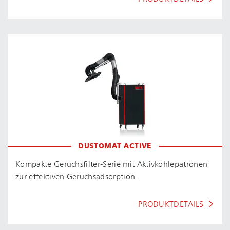
DUSTOMAT ACTIVE
Kompakte Ge­ruchs­fil­ter-Se­rie mit Ak­tiv­koh­le­pa­tro­nen
zur effektiven Ge­ruchsad­sorp­ti­on.
PRODUKTDETAILS