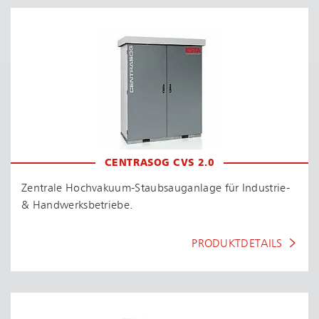
CENTRASOG CVS 2.0
Zentrale Hoch­va­ku­um-Staub­saug­an­la­ge für Industrie-
& Hand­werks­be­trie­be.
PRODUKTDETAILS