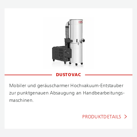
DUSTOVAC
Mobiler und geräuscharmer Hoch­va­ku­um-Ent­stau­ber
zur punktgenauen Absaugung an Hand­be­ar­bei­tungs­
ma­schi­nen.
PRODUKTDETAILS