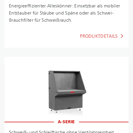
En­er­gie­ef­fi­zi­en­ter Alleskönner: Einsetzbar als mobiler
Entstauber für Stäube und Späne oder als Schwei­
ßrauch­fil­ter für Schweißrauch.
PRODUKTDETAILS
A-SERIE
Schweiß- und Schleiftische ohne Ven­ti­la­tor­ein­heit.