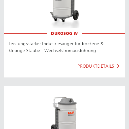
DUROSOG W
Leis­tungs­star­ker Industriesauger für trockene &
klebrige Stäube - Wech­sel­strom­aus­füh­rung.
PRODUKTDETAILS