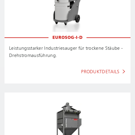
EUROSOG-I-D
Leis­tungs­star­ker Industriesauger für trockene Stäube -
Dreh­strom­aus­füh­rung.
PRODUKTDETAILS