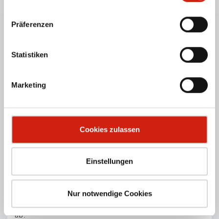
Schlauch­fil­ter-An­la­gen zur Absaugung von
langfasrigen & klebrigen Stäuben.
Präferenzen
PRODUKTDETAILS
Statistiken
Marketing
Cookies zulassen
Einstellungen
TABLEBOX® ACTIVE
Nur notwendige Cookies
Mobiler Absaugtisch mildert unangenehme Gerüche
ab.