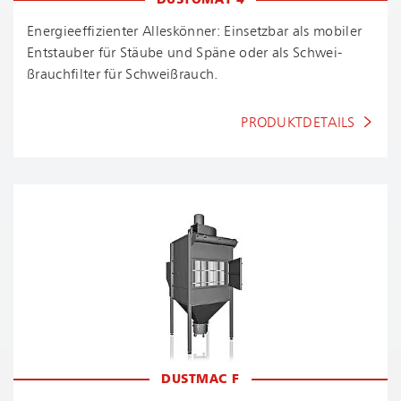
DUSTOMAT 4
En­er­gie­ef­fi­zi­en­ter Alleskönner: Einsetzbar als mobiler
Entstauber für Stäube und Späne oder als Schwei­
ßrauch­fil­ter für Schweißrauch.
PRODUKTDETAILS
DUSTMAC F