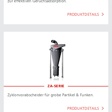
zur effektiven Ge­ruchsad­sorp­ti­on.
PRODUKTDETAILS
ZA-SERIE
Zy­klon­vor­ab­schei­der für grobe Partikel & Funken.
PRODUKTDETAILS