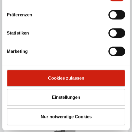
Präferenzen
Statistiken
DUSTMAC P-SERIE
Marketing
Pa­tro­nen­fil­ter-An­la­gen zur Absaugung von trockenen,
rieselfähigen, nicht explosiven Stäuben.
PRODUKTDETAILS
Cookies zulassen
Einstellungen
Nur notwendige Cookies