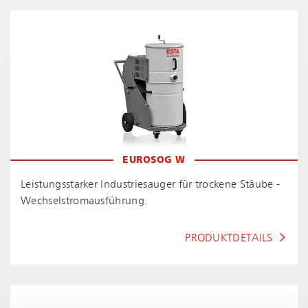
EUROSOG W
Leis­tungs­star­ker Industriesauger für trockene Stäube -
Wech­sel­strom­aus­füh­rung.
PRODUKTDETAILS