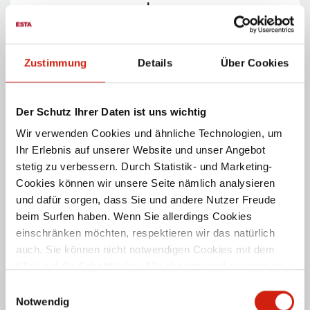
Zustimmung
Details
Über Cookies
Der Schutz Ihrer Daten ist uns wichtig
EUROSOG-I-D
Wir verwenden Cookies und ähnliche Technologien, um
Ihr Erlebnis auf unserer Website und unser Angebot
Leis­tungs­star­ker Industriesauger für trockene Stäube -
stetig zu verbessern. Durch Statistik- und Marketing-
Dreh­strom­aus­füh­rung.
Cookies können wir unsere Seite nämlich analysieren
und dafür sorgen, dass Sie und andere Nutzer Freude
PRODUKTDETAILS
beim Surfen haben. Wenn Sie allerdings Cookies
einschränken möchten, respektieren wir das natürlich
auch. Sie können nicht notwendigen Cookies mit dem
Klick auf die Schaltfläche „Alle akzeptieren“ zustimmen
oder per Klick auf „Einstellungen“ einzelne Cookies oder
Einwilligungsauswahl
alle Cookies auswählen.
Notwendig