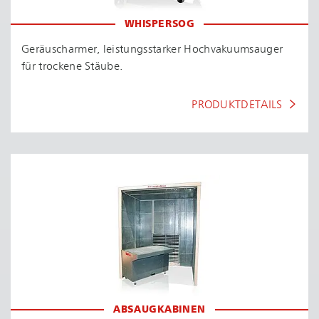
WHISPERSOG
Geräuscharmer, leis­tungs­star­ker Hoch­va­ku­um­sau­ger
für trockene Stäube.
PRODUKTDETAILS
ABSAUGKABINEN