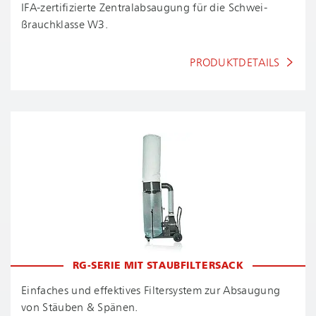
IFA-zer­ti­fi­zier­te Zen­tral­ab­sau­gung für die Schwei­
ßrauch­klas­se W3.
PRODUKTDETAILS
RG-SERIE MIT STAUBFILTERSACK
Einfaches und effektives Filtersystem zur Absaugung
von Stäuben & Spänen.