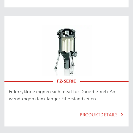
FZ-SERIE
Filterzyklone eignen sich ideal für Dau­er­be­trieb-An­
wen­dun­gen dank langer Fil­ter­stand­zei­ten.
PRODUKTDETAILS