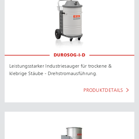
DUROSOG-I-D
Leis­tungs­star­ker Industriesauger für trockene &
klebrige Stäube - Dreh­strom­aus­füh­rung.
PRODUKTDETAILS