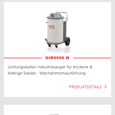
DUROSOG W
Leis­tungs­star­ker Industriesauger für trockene &
klebrige Stäube - Wech­sel­strom­aus­füh­rung.
PRODUKTDETAILS