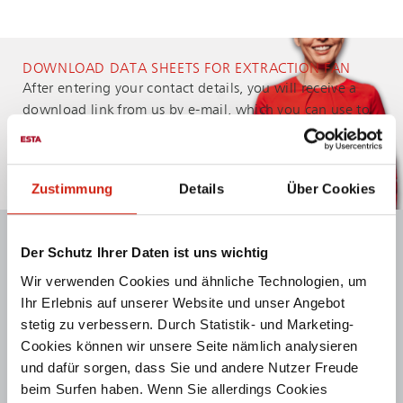
DOWNLOAD DATA SHEETS FOR EXTRACTION FAN
After entering your contact details, you will receive a
download link from us by e-mail, which you can use to
conveniently download all relevant Data Sheets at any
time.
Zustimmung
Details
Über Cookies
YOUR CONTACT DETAILS
Der Schutz Ihrer Daten ist uns wichtig
Wir verwenden Cookies und ähnliche Technologien, um
First name
Ihr Erlebnis auf unserer Website und unser Angebot
stetig zu verbessern. Durch Statistik- und Marketing-
Cookies können wir unsere Seite nämlich analysieren
Surname
*
und dafür sorgen, dass Sie und andere Nutzer Freude
beim Surfen haben. Wenn Sie allerdings Cookies