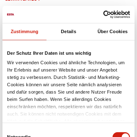
Zustimmung
Details
Über Cookies
Der Schutz Ihrer Daten ist uns wichtig
Wir verwenden Cookies und ähnliche Technologien, um
Ihr Erlebnis auf unserer Website und unser Angebot
stetig zu verbessern. Durch Statistik- und Marketing-
Cookies können wir unsere Seite nämlich analysieren
und dafür sorgen, dass Sie und andere Nutzer Freude
ESTA NEWS
beim Surfen haben. Wenn Sie allerdings Cookies
einschränken möchten, respektieren wir das natürlich
COMPANY ANNOUNCEMENTS
auch. Sie können nicht notwendigen Cookies mit dem
Klick auf die Schaltfläche „Alle akzeptieren“ zustimmen
NEWSLETTER
oder per Klick auf „Einstellungen“ einzelne Cookies oder
Einwilligungsauswahl
TRADE FAIRS & EVENT
alle Cookies auswählen.
Notwendig