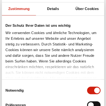
EUROSOG
EUROSOG
I-D
Zustimmung
Details
Über Cookies
Max. airflow
Max. airflow
360
m³/h
m³/h
Der Schutz Ihrer Daten ist uns wichtig
Intake
Intake
50
Wir verwenden Cookies und ähnliche Technologien, um
mm
mm
Ihr Erlebnis auf unserer Website und unser Angebot
Max. negative pressure
Max. negative pressure
19,500
stetig zu verbessern. Durch Statistik- und Marketing-
Pa
Pa
Cookies können wir unsere Seite nämlich analysieren
und dafür sorgen, dass Sie und andere Nutzer Freude
Motor*
Motor*
2.2
kW
kW
beim Surfen haben. Wenn Sie allerdings Cookies
einschränken möchten, respektieren wir das natürlich
Dust collection bin
Dust collection bin
80
auch. Sie können nicht notwendigen Cookies mit dem
l
l
Klick auf die Schaltfläche „Alle akzeptieren“ zustimmen
Dimensions (L/B/H)
Dimensions (L/B/H)
1,030 x 670 x 1,240
oder per Klick auf „Einstellungen“ einzelne Cookies oder
Einwilligungsauswahl
mm
mm
alle Cookies auswählen.
Notwendig
Sound level
Sound level
77
dB(A)
dB(A)
Präferenzen