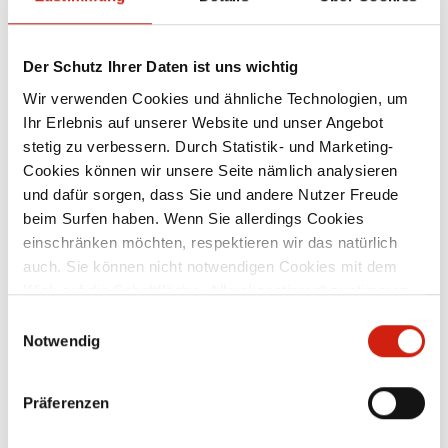
Intake diameter
Intake diameter
100
15
mm
mm
Max. negative pressure
Max. negative pressure
1,400
1,
Der Schutz Ihrer Daten ist uns wichtig
Pa
Pa
Wir verwenden Cookies und ähnliche Technologien, um
Nominal power*
Nominal power*
0.55
1.
Ihr Erlebnis auf unserer Website und unser Angebot
kW
kW
stetig zu verbessern. Durch Statistik- und Marketing-
Cookies können wir unsere Seite nämlich analysieren
Dimensions (L/B/H)
Dimensions (L/B/H)
400 x 550 x 500
49
und dafür sorgen, dass Sie und andere Nutzer Freude
mm
mm
beim Surfen haben. Wenn Sie allerdings Cookies
Sound level
Sound level
80
82
einschränken möchten, respektieren wir das natürlich
dB(A)
dB(A)
auch. Sie können nicht notwendigen Cookies mit dem
Klick auf die Schaltfläche „Alle akzeptieren“ zustimmen
*Mains voltage/ Mains frequency: 400V/50Hz
oder per Klick auf „Einstellungen“ einzelne Cookies oder
Einwilligungsauswahl
alle Cookies auswählen.
Notwendig
CONTACT RG
Präferenzen